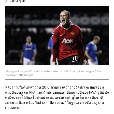
2.
เวย์น รูนี่ย์
Glasgow Rangers FC v Manchester United - UEFA Champions League / Alex
Livesey/GettyImages
หลังจากเริ่มต้นทศวรรษ 2010 ด้วยการคว้ารางวัลนักเตะยอดเยี่ยม
แห่งปีของผู้เล่น PFA และนักฟุตบอลยอดเยี่ยมแห่งปีของ FWA รูนีย์ ยัง
คงยิงประตูให้กับสโมสรอย่าง แมนเชสเตอร์ ยูไนเต็ด และทีมชาติ
อย่างต่อเนื่อง พร้อมกับอำลา “ปีศาจแดง” ในฐานะดาวซัลโวสูงสุด
ตลอดกาล