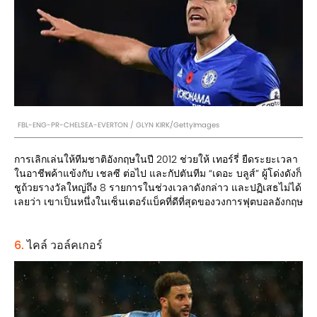
FBL-ENG-PR-CHELSEA-EVERTON / GLYN KIRK/GettyImages
การเลิกเล่นให้ทีมชาติอังกฤษในปี 2012 ช่วยให้ เทอร์รี่ ยืดระยะเวลา
ในอาชีพค้าแข้งกับ เชลซี ต่อไป และกัปตันทีม “เดอะ บลูส์” ผู้โด่งดังก็
ชูถ้วยรางวัลใหญ่ถึง 8 รายการในช่วงเวลาดังกล่าว และปฏิเสธไม่ได้
เลยว่า เขาเป็นหนึ่งในเซ็นเตอร์แบ็คที่ดีที่สุดของวงการฟุตบอลอังกฤษ
6.
ไคล์ วอล์คเกอร์