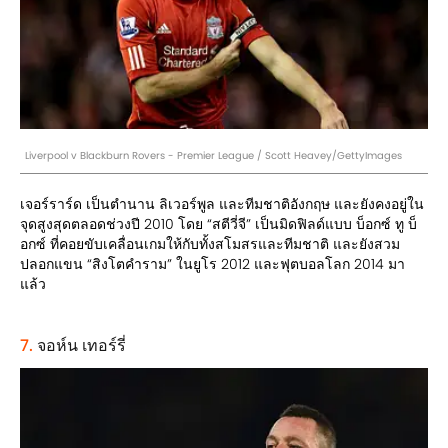
Liverpool v Blackburn Rovers - Premier League / Scott Heavey/GettyImages
เจอร์ราร์ด เป็นตำนาน ลิเวอร์พูล และทีมชาติอังกฤษ และยังคงอยู่ใน
จุดสูงสุดตลอดช่วงปี 2010 โดย “สตีวี่จี” เป็นมิดฟิลด์แบบ บ็อกซ์ ทู บ็
อกซ์ ที่คอยขับเคลื่อนเกมให้กับทั้งสโมสรและทีมชาติ และยังสวม
ปลอกแขน “สิงโตคำราม” ในยูโร 2012 และฟุตบอลโลก 2014 มา
แล้ว
7.
จอห์น เทอร์รี่