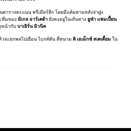
2 ในตารางคะแนน พรีเมียร์ลีก โดยมีแต้มตามหลังจ่าฝูง
และทีมของ
มิเกล อาร์เตต้า
ยังคงอยู่ในเส้นทาง
ยูฟ่า แชมเปี้ยน
ญหน้ากับ
บาเยิร์น มิวนิค
คิวจะยกพลไปเยือน ไบรท์ตัน ที่สนาม
ดิ เอเม็กซ์ สเตเดี้ยม
ใน