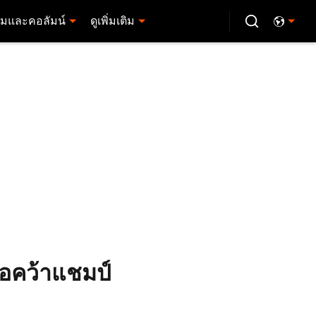
มและคอลัมน์
ดูเพิ่มเติม
่อคว้าแชมป์