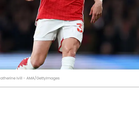
atherine Ivill - AMA/GettyImages