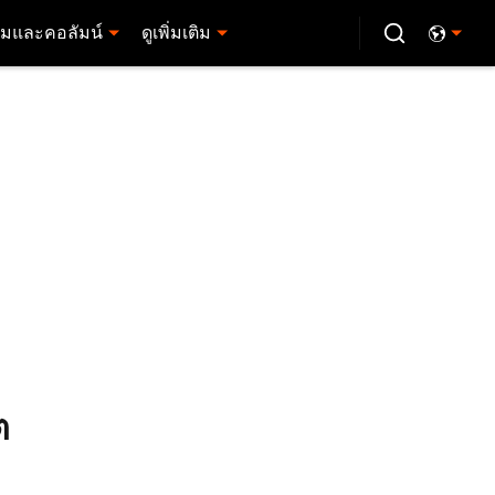
มและคอลัมน์
ดูเพิ่มเติม
ต