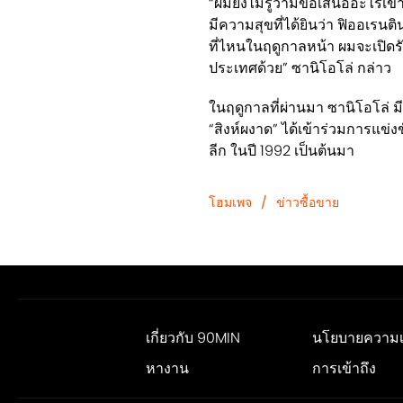
“ผมยังไม่รู้ว่ามีข้อเสนออะไรเ
มีความสุขที่ได้ยินว่า ฟิออเรนต
ที่ไหนในฤดูกาลหน้า ผมจะเปิดร
ประเทศด้วย” ซานิโอโล่ กล่าว
ในฤดูกาลที่ผ่านมา ซานิโอโล่ ม
“สิงห์ผงาด” ได้เข้าร่วมการแข่งขัน
ลีก ในปี 1992 เป็นต้นมา
โฮมเพจ
/
ข่าวซื้อขาย
เกี่ยวกับ 90MIN
นโยบายความเป
หางาน
การเข้าถึง