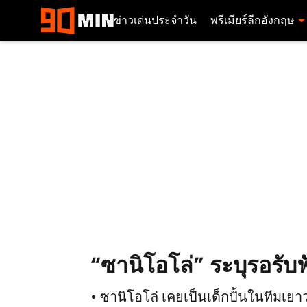
ข่าวเด่นประจำวัน
พรีเมียร์ลีกอังกฤษ
“ซานิโอโล่” ระบุรอรั
• ซานิโอโล่ เคยเป็นเด็กปั้นในทีมเ