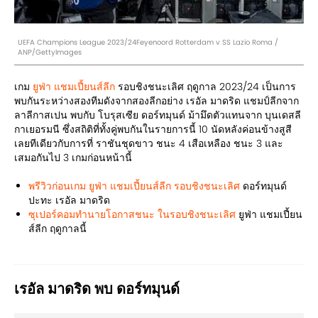
UEFA Champions League 2023/24Feyenoord Rotterdam v SS Lazio Roma /
ANP/GettyImages
เกม
ยูฟ่า แชมเปี้ยนส์ลีก
รอบชิงชนะเลิศ ฤดูกาล 2023/24 เป็นการ
พบกันระหว่างสองทีมดังจากสองลีกอย่าง เรอัล มาดริด แชมป์ลีกจาก
ลาลีกาสเปน พบกับ โบรุสเซีย ดอร์ทมุนด์ ม้ามึดตัวแทนจาก บุนเดสลี
กาเยอรมนี ซึ่งสถิติที่ทั้งคู่พบกันในรายการนี้ 10 นัดหลังค่อนข้างสูสี
เลยทีเดียวกับการที่ ราชันชุดขาว ชนะ 4 เสือเหลือง ชนะ 3 และ
เสมอกันไป 3 เกมก่อนหน้านี้
พรีวิวก่อนเกม ยูฟ่า แชมเปี้ยนส์ลีก รอบชิงชนะเลิศ
ดอร์ทมุนด์
ปะทะ เรอัล มาดริด
ซุเปอร์คอมทำนายโอกาสชนะ ในรอบชิงชนะเลิศ
ยูฟ่า แชมเปี้ยน
ส์ลีก ฤดูกาลนี้
เรอัล มาดริด พบ ดอร์ทมุนด์