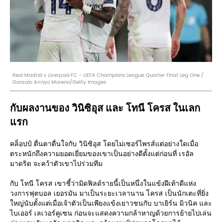
Real Madrid v Liverpool FC - UEFA Champions League Quarter Final: Leg One /
Gonzalo Arroyo Moreno/Getty Images
กับผลงานของ วินิซิอุส และ โทนี โครส ในเลก
แรก
คล็อปป์ ตื่นตาตื่นใจกับ วินิซิอุส โดยไม่เซอร์ไพรส์แต่อย่างใดเมื่อ
ตระหนักถึงความยอดเยี่ยมของเขาเป็นอย่างดีตั้งแต่ก่อนที่ เรอัล
มาดริด จะคว้าตัวเขาไปร่วมทีม
กับ โทนี โครส เขาชี้ว่ามิดฟิลด์รายนี้เป็นหนึ่งในแข้งฝีเท้าดีแห่ง
วงการฟุตบอล เยอรมัน มาเป็นระยะเวลานาน โครส เป็นนักเตะที่ยิ่ง
ใหญ่นับตั้งแต่เมื่อเจ้าตัวเป็นเพียงแข้งเยาวชนกับ บาเยิร์น มิวนิค และ
ไบเออร์ เลเวอร์คูเซน ก่อนจะแสดงความกล้าหาญด้วยการย้ายไปเล่น