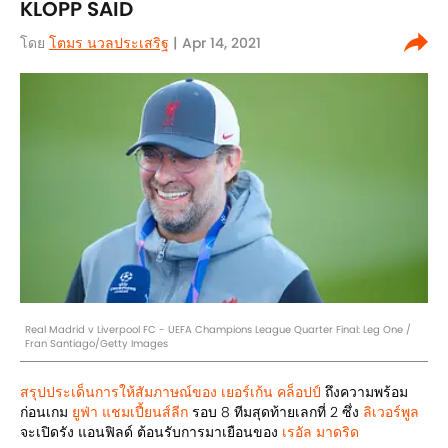
KLOPP SAID
โดย
โตมร นวลประเสริฐ
| Apr 14, 2021
Real Madrid v Liverpool FC - UEFA Champions League Quarter Final: Leg One /
Fran Santiago/Getty Images
สรุปประเด็นการให้สัมภาษณ์ของ เยอร์เก้น คล็อปป์
ถึงความพร้อม
ก่อนเกม
ยูฟ่า แชมเปี้ยนส์ลีก
รอบ 8 ทีมสุดท้ายเลกที่ 2 ซึ่ง
ลิเวอร์พูล
จะเปิดรัง แอนฟิลด์ ต้อนรับการมาเยือนของ
เรอัล มาดริด