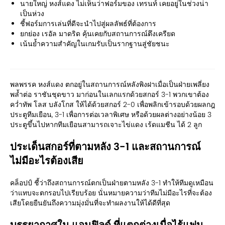
นายใหญ่ หงส์แดง ไม่เห็นว่าฟอร์มของ เทรนท์ เคยอยู่ในช่วงน่า
เป็นห่วง
ชี้ฟอร์มการเล่นที่ดีจะนำไปสู่ผลลัพธ์ที่ต้องการ
ยกย่อง เรอัล มาดริด คุ้นเคยกับสถานการณ์ตึงเครียด
เน้นย้ำความสำคัญในเกมรับเป็นรากฐานสู่ชัยชนะ
พลพรรค หงส์แดง ตกอยู่ในสถานการณ์หลังพิงฝาเมื่อเป็นฝ่ายเพลี่ยง
พล้ำต่อ ราชันชุดขาว มาก่อนในเลกแรกด้วยสกอร์ 3-1 พวกเขาต้อง
คว่ำทัพ โลส บลังโกส ให้ได้ด้วยสกอร์ 2-0 เพื่อพลิกเข้ารอบด้วยผลกฎ
ประตูทีมเยือน, 3-1 เพื่อการต่อเวลาพิเศษ หรือด้วยผลต่างอย่างน้อย 3
ประตูขึ้นไปหากทีมเยือนสามารถเจาะไข่แดง เร้ดแมชีน ได้ 2 ลูก
ประเด็นสกอร์ที่ตามหลัง 3-1 และสถานการณ์
ไม่มีอะไรต้องเสีย
คล็อปป์ ชี้ว่าถึงสถานการณ์ตกเป็นฝ่ายตามหลัง 3-1 ทำให้ทีมดูเหมือน
ว่าแทบจะตกรอบไปเรียบร้อย นั่นหมายความว่าทีมไม่มีอะไรที่จะต้อง
เสียโดยยืนยันถึงความมุ่งมั่นที่จะทำผลงานให้ได้ดีที่สุด