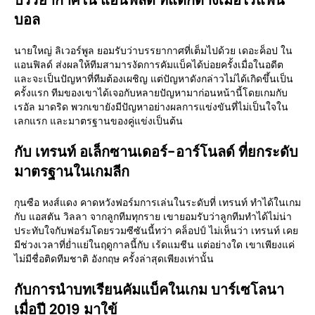
บรรยากาศใน แอนฟิลด์ ที่แตกต่างเมื่อไร้แฟน
บอล
นายใหญ่ ลิเวอร์พูล ยอมรับว่าบรรยากาศที่เต็มไปด้วย เดอะค็อป ใน
แอนฟิลด์ ส่งผลให้ทีมสามารงัดการคัมแบ็คได้บ่อยครั้งเมื่อในอดีต
และจะเป็นปัญหาที่ทีมต้องเผชิญ แต่ปัญหาดังกล่าวไม่ได้เกิดขึ้นเป็น
ครั้งแรก ทีมของเขาได้เจอกับหลายปัญหามาก่อนหน้านี้โดยเกมกับ
เรอัล มาดริด พวกเขายังมีปัญหาอย่างผลการแข่งขันที่ไม่เป็นใจใน
เลกแรก และมาตรฐานของคู่แข่งเป็นต้น
กับ เทรนท์ อเล็กซานเดอร์-อาร์โนลด์ ที่ยกระดับ
มาตรฐานในเกมลีก
กุนซือ หงส์แดง คาดหวังฟอร์มการเล่นในระดับที่ เทรนท์ ทำได้ในเกม
กับ แอสตัน วิลลา จากลูกทีมทุกราย เขายอมรับว่าลูกทีมทำได้ไม่น่า
ประทับใจกับฟอร์มโดยรวมซีซันนี้ทว่า คล็อปป์ ไม่เห็นว่า เทรนท์ เคย
มีช่วงเวลาที่ย่ำแย่ในฤดูกาลนี้กับ เร้ดแมชีน แต่อย่างใด เขาเพียงแค่
ไม่มีชื่อติดทีมชาติ อังกฤษ ครั้งล่าสุดเพียงเท่านั้น
กับการนำบทเรียนคัมแบ็คในเกม บาร์เซโลนา
เมื่อปี 2019 มาใข้