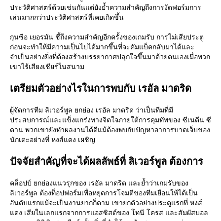
ประวัติศาสตร์ด้วยเช่นกันแต่ยังย้ำความสำคัญถึงการงัดฟอร์มการ
เล่นมากกว่าประวัติศาสตร์ที่เคยเกิดขึ้น
กุนซือ เยอรมัน ชี้ถึงความสำคัญอีกครั้งของเกมรับ การไม่เสียประตู
ก่อนจะทำให้มีความเป็นไปได้มากขึ้นที่จะคัมแบ็คกลับมาได้และ
จำเป็นอย่างยิ่งที่ต้องสร้างบรรยากาศปลุกใจขึ้นมาด้วยตนเองเมื่อพวก
เขาไร้เสียงเชียร์ในสนาม
เตรียมตัวอย่างไรในการพบกับ เรอัล มาดริด
ผู้จัดการทีม ลิเวอร์พูล ยกย่อง เรอัล มาดริด ว่าเป็นทีมที่มี
ประสบการณ์และแข็งแกร่งทางจิตใจภายใต้การคุมทัพของ ซีเนดีน ซี
ดาน พวกเขายังทำผลงานได้ดีแม้ต้องพบกับปัญหาอาการบาดเจ็บของ
นักเตะอย่างที่ หงส์แดง เผชิญ
ปัจจัยสำคัญที่จะได้ผลลัพธ์ที่ ลิเวอร์พูล ต้องการ
คล็อปป์ ยกย่องแนวรุกของ เรอัล มาดริด และย้ำว่าเกมรับของ
ลิเวอร์พูล ต้องท็อปฟอร์มเพื่อหยุดการโจมตีของทีมเยือนให้ได้เป็น
อันดับแรกแม้จะเป็นงานยากก็ตาม เขายกตัวอย่างประตูแรกที่ หงส์
แดง เสียในเลกแรกจากการแอสซิสต์ของ โทนี โครส และสัมผัสบอล