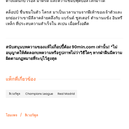
ต่างแดนกับ เรอัล มาดริด และคว้าแชมป์ฟุตบอลโลกมาได้
คล็อปป์ ชื่นชมในตัว โครส มาเป็นเวลานานจากฝีเท้าของเจ้าตัวและ
ยกย่องว่าเขามีลีลาคล้ายคลึงกับ แบร์นด์ ชูสเตอร์ ตำนานแข้ง อินทรี
เหล็ก ที่ประสบความสำเร็จใน สเปน เมื่อครั้งอดีต
สนับสนุนบทความของแท้ไม่ก็อปปี้ต้อง 90min.com เท่านั้น! *ไม่
อนุญาตให้คัดลอกบทความหรือรูปภาพไม่ว่าวิธีใดๆ หากฝ่าฝืนมีความ
ผิดตามกฏหมายที่ระบุไว้สูงสุด
แท็กที่เกี่ยวข้อง
ลิเวอร์พูล
Champions League
Real Madrid
/
โฮมเพจ
ลิเวอร์พูล