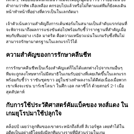
คำถามว่าทัพ เสือเหลือง ตกรอบไปแล้วหรือไม่ก็ตามแต่ทีมก็ยังคงเดิน
หน้าทำหน้าที่อย่างที่ควรเป็นในเลกถัดมา
เจ้าตัวเน้นความสำคัญถึงการเค้นฟอร์มในสนามเป็นลำดับแรกก่อนที่
จะพิจารณาถึงผลการแข่งขันต่อไปพร้อมกับชี้ว่ารากฐานที่สำคัญเมื่อ
พบกับทีมอย่าง เรอัล มาดริด คือความเหนียวแน่นในเกมรับซึ่งทีมไม่
สามารถรักษามาตรฐานในเลกแรกไว้ได้
ความสำคัญของการรักษาคลีนชีท
การรักษาคลีนชีทเป็นเรื่องสำคัญแต่ก็ไม่ได้แตกต่างไปจากเกมอื่นๆ
ทีมจะถูกลงโทษหากไม่มีสมาธิในเกมรับอย่างที่เคยเกิดขึ้นในเลกแรก
พร้อมกับชี้ว่า ราชันชุดขาว อยู่ในช่วงทำผลงานได้ดีต่อเนื่องเมื่อพวก
เขาเพิ่งจะเข่น บาร์เซโลนา ในศึก เอล กลาซิโก้ ด้วยสกอร์ 2-1 เมื่อ
สุดสัปดาห์
กับการใช้ประวัติศาสตร์คัมแบ็คของ หงส์แดง ใน
เกมยุโรปมาใช้ปลุกใจ
คล็อปป์ เผยว่าลูกทีมของเขาตระหนักถึงสิ่งที่ ลิเวอร์พูล เคยทำได้ใน
อดีตเป็นอย่างดีโดยยังมีลูกทีมบางรายที่มีส่วนร่วมในเกม