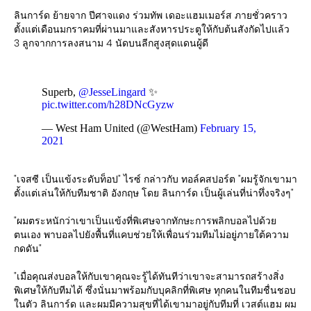
ลินการ์ด ย้ายจาก ปีศาจแดง ร่วมทัพ เดอะแฮมเมอร์ส ภายชั่วคราว
ตั้งแต่เดือนมกราคมที่ผ่านมาและสังหารประตูให้กับต้นสังกัดไปแล้ว
3 ลูกจากการลงสนาม 4 นัดบนลีกสูงสุดแดนผู้ดี
Superb,
@JesseLingard
✨
pic.twitter.com/h28DNcGyzw
— West Ham United (@WestHam)
February 15,
2021
"เจสซี เป็นแข้งระดับท็อป" ไรซ์ กล่าวกับ ทอล์คสปอร์ต "ผมรู้จักเขามา
ตั้งแต่เล่นให้กับทีมชาติ อังกฤษ โดย ลินการ์ด เป็นผู้เล่นที่น่าทึ่งจริงๆ"
"ผมตระหนักว่าเขาเป็นแข้งที่พิเศษจากทักษะการพลิกบอลไปด้วย
ตนเอง พาบอลไปยังพื้นที่แคบช่วยให้เพื่อนร่วมทีมไม่อยู่ภายใต้ความ
กดดัน"
"เมื่อคุณส่งบอลให้กับเขาคุณจะรู้ได้ทันทีว่าเขาจะสามารถสร้างสิ่ง
พิเศษให้กับทีมได้ ซึ่งนั่นมาพร้อมกับบุคลิกที่พิเศษ ทุกคนในทีมชื่นชอบ
ในตัว ลินการ์ด และผมมีความสุขที่ได้เขามาอยู่กับทีมที่ เวสต์แฮม ผม