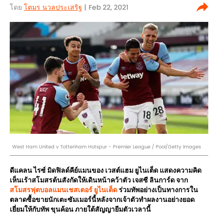
โดย
โตมร นวลประเสริฐ
| Feb 22, 2021
West Ham United v Tottenham Hotspur - Premier League / Pool/Getty Images
ดีแคลน ไรซ์ มิดฟิลด์คีย์แมนของ เวสต์แฮม ยูไนเต็ด แสดงความคิด
เห็นเร้าสโมสรต้นสังกัดให้เดินหน้าคว้าตัว เจสซี ลินการ์ด จาก
สโมสรฟุตบอลแมนเชสเตอร์ ยูไนเต็ด
ร่วมทัพอย่างเป็นทางการใน
ตลาดซื้อขายนักเตะซัมเมอร์นี้หลังจากเจ้าตัวทำผลงานอย่างยอด
เยี่ยมให้กับทัพ ขุนค้อน ภายใต้สัญญายืมตัวเวลานี้