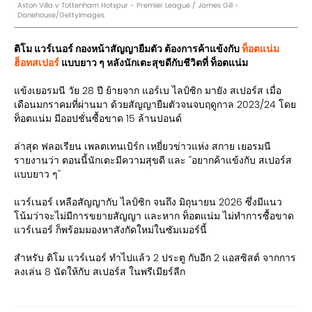
Aston Villa v Tottenham Hotspur - Premier League / James Gill -
Danehouse/GettyImages
ติโม แวร์เนอร์ กองหน้าสัญญายืมตัว ต้องการค้าแข้งกับ
ท็อตแน่ม
ฮ็อทสเปอร์
แบบยาว ๆ หลังนักเตะสุขดีกับชีวิตที่ ท็อตแน่ม
แข้งเยอรมนี วัย 28 ปี ย้ายจาก แอร์เบ ไลป์ซิก มายัง สเปอร์ส เมื่อ
เดือนมกราคมที่ผ่านมา ด้วยสัญญายืมตัวจนจบฤดูกาล 2023/24 โดย
ท็อตแน่ม มีออปชั่นซื้อขาด 15 ล้านปอนด์
ล่าสุด ฟลอเรียน เพลตเทนเบิร์ก เหยี่ยวข่าวแห่ง สกาย เยอรมนี
รายงานว่า ตอนนี้นักเตะมีความสุขดี และ ''อยากค้าแข้งกับ สเปอร์ส
แบบยาว ๆ''
แวร์เนอร์ เหลือสัญญากับ ไลป์ซิก จนถึง มิถุนายน 2026 ซึ่งมีแนว
โน้มว่าจะไม่มีการขยายสัญญา และหาก ท็อตแน่ม ไม่ทำการซื้อขาด
แวร์เนอร์ ก็พร้อมมองหาสังกัดใหม่ในซัมเมอร์นี้
สำหรับ ติโม แวร์เนอร์ ทำไปแล้ว 2 ประตู กับอีก 2 แอสซิสต์ จากการ
ลงเล่น 8 นัดให้กับ สเปอร์ส ในพรีเมียร์ลีก