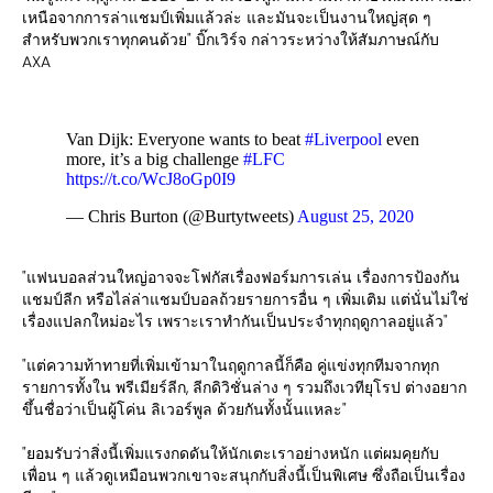
เหนือจากการล่าแชมป์เพิ่มแล้วล่ะ และมันจะเป็นงานใหญ่สุด ๆ
สำหรับพวกเราทุกคนด้วย" บิ๊กเวิร์จ กล่าวระหว่างให้สัมภาษณ์กับ
AXA
Van Dijk: Everyone wants to beat
#Liverpool
even
more, it’s a big challenge
#LFC
https://t.co/WcJ8oGp0I9
— Chris Burton (@Burtytweets)
August 25, 2020
"แฟนบอลส่วนใหญ่อาจจะโฟกัสเรื่องฟอร์มการเล่น เรื่องการป้องกัน
แชมป์ลีก หรือไล่ล่าแชมป์บอลถ้วยรายการอื่น ๆ เพิ่มเติม แต่นั่นไม่ใช่
เรื่องแปลกใหม่อะไร เพราะเราทำกันเป็นประจำทุกฤดูกาลอยู่แล้ว"
"แต่ความท้าทายที่เพิ่มเข้ามาในฤดูกาลนี้ก็คือ คู่แข่งทุกทีมจากทุก
รายการทั้งใน พรีเมียร์ลีก, ลีกดิวิชั่นล่าง ๆ รวมถึงเวทียุโรป ต่างอยาก
ขึ้นชื่อว่าเป็นผู้โค่น ลิเวอร์พูล ด้วยกันทั้งนั้นแหละ"
"ยอมรับว่าสิ่งนี้เพิ่มแรงกดดันให้นักเตะเราอย่างหนัก แต่ผมคุยกับ
เพื่อน ๆ แล้วดูเหมือนพวกเขาจะสนุกกับสิ่งนี้เป็นพิเศษ ซึ่งถือเป็นเรื่อง