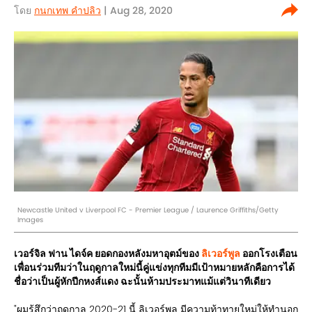
โดย
กนกเทพ คำปลิว
| Aug 28, 2020
Newcastle United v Liverpool FC - Premier League / Laurence Griffiths/Getty
Images
เวอร์จิล ฟาน ไดจ์ค ยอดกองหลังมหาอุตม์ของ
ลิเวอร์พูล
ออกโรงเตือน
เพื่อนร่วมทีมว่าในฤดูกาลใหม่นี้คู่แข่งทุกทีมมีเป้าหมายหลักคือการได้
ชื่อว่าเป็นผู้หักปีกหงส์แดง ฉะนั้นห้ามประมาทแม้แต่วินาทีเดียว
"ผมรู้สึกว่าฤดูกาล 2020-21 นี้ ลิเวอร์พูล มีความท้าทายใหม่ให้ทำนอก