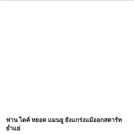
ฟาน ไดค์ หยอด แมนยู ยังแกร่งแม้ออกสตาร์ท
ย่ำแย่