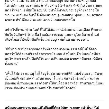
ทีม ปีศาจแดง ลงเล่น 2 เกมแรกของฤดูกาลด้วยความพ่ายแพ้ต่อ
ไบรท์ตัน และ เบรนท์ฟอร์ด ด้วยสกอร์ 2-1 และ 4-0 ถือเป็นการออก
สตาร์ทที่ย่ำแย่ที่สุดในรอบ 30 ปีทำให้พวกเขาจมอยู่ท้ายตาราง ใน
ขณะที่ หงส์แดง ก็ทำได้เพียงเสมอกับคู่แข่งอย่าง ฟูแลม และ คริสตัล
พาเลซ ทำได้เียง 2 คะแนนจาก 2 เกมแรกเท่านั้น
อย่างไรก็ตาม ฟาน ไดค์ ก็ได้ให้สัมภาษณ์ก่อนเกม แดงเดือด ที่จะเจอ
กันในวันจันทร์ โดยเชื่อว่าแม้ผลงานของ แมนฯ ยูไนเต็ด จะย่ำแย่
เพียงใดแต่ก็ยังเป็นทีมที่แข็งแกร่งอยู่เสมอในสายตาของตน
"ปีนี้พวกเขามีการออกสตาร์ทที่ยากลำบากและเราเองก็ไม่ได้ออก
สตาร์ทได้ดีอย่างที่เราต้องการเหมือนกัน ดังนั้นมันจึงเป็นอะไรที่น่า
สนใจ พวกเขาเป็นทีมที่ดีในความเห็นของผม พวกเขามีนักเตะที่ดีทั่ว
ทั้งสนาม"
"เห็นได้ชัดว่า แมนยู ไม่ได้อยู่ในสถานการณ์ที่ดี แต่เชื่อเถอะว่ามันจะ
เป็นเกมที่เพอร์เฟคสำหรับพวกเขาในการคืนฟอร์มอีกครั้ง แต่เราก้
ต้องมองที่เราเองและเราต้องทำให้แน่ใจว่าเราพร้อมสำหรับเกมนี้และ
เราจะต้องทำงานกันอย่างหนักในสัปดาห์นี้อีกครั้ง"
สนับสนุนบทความของแท้ไม่ก็อปปี้ต้อง 90min.com เท่านั้น! *ไม่