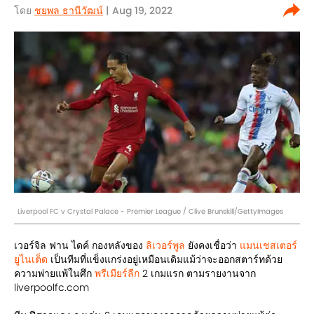
โดย
ชยพล ธานีวัฒน์
| Aug 19, 2022
Liverpool FC v Crystal Palace - Premier League / Clive Brunskill/GettyImages
เวอร์จิล ฟาน ไดค์ กองหลังของ
ลิเวอร์พูล
ยังคงเชื่อว่า
แมนเชสเตอร์
ยูไนเต็ด
เป็นทีมที่แข็งแกร่งอยู่เหมือนเดิมแม้ว่าจะออกสตาร์ทด้วย
ความพ่ายแพ้ในศึก
พรีเมียร์ลีก
2 เกมแรก ตามรายงานจาก
liverpoolfc.com