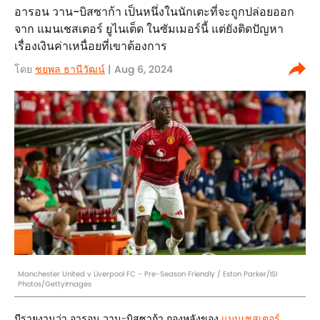
อารอน วาน-บิสซาก้า เป็นหนึ่งในนักเตะที่จะถูกปล่อยออก
จาก แมนเชสเตอร์ ยูไนเต็ด ในซัมเมอร์นี้ แต่ยังติดปัญหา
เรื่องเงินค่าเหนื่อยที่เขาต้องการ
โดย
ชยพล ธานีวัฒน์
| Aug 6, 2024
Manchester United v Liverpool FC - Pre-Season Friendly / Eston Parker/ISI
Photos/GettyImages
มีรายงานว่า อารอน วาน-บิสซาก้า กองหลังของ
แมนเชสเตอร์