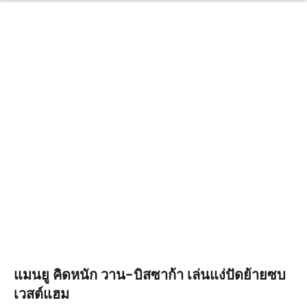
แมนยู คิดหนัก วาน-บิสซาก้า เล่นแง่ปัดย้ายซบ
เวสต์แฮม