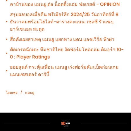
•
คาบ้านของ แมนยู ต่อ น็อตติ้งแฮม ฟอเรสต์ - OPINION
สรุปผลบอลเมื่อคืน พรีเมียร์ลีก 2024/25 วันอาทิตย์ที่ 8
ธันวาคมพร้อมไฮไลท์-ตารางคะแนน: เชลซี รัวแซง,
•
อาร์เซนอล สะดุด
สื่อดังเผยสาเหตุ แมนยู แยกทาง แดน แอชเวิร์ธ ฟ้าผ่า
•
ตัดเกรดนักเตะ ทีมชาติไทย งัดฟอร์มโหดถล่ม ติมอร์ฯ 10-
•
0 : Player Ratings
ฮอยลุนด์ กระตุ้นเพื่อน แมนยู เร่งฟอร์มคัมแบ็คก่อนเกม
•
แมนเชสเตอร์ ดาร์บี้
/
โฮมเพจ
แมนยู