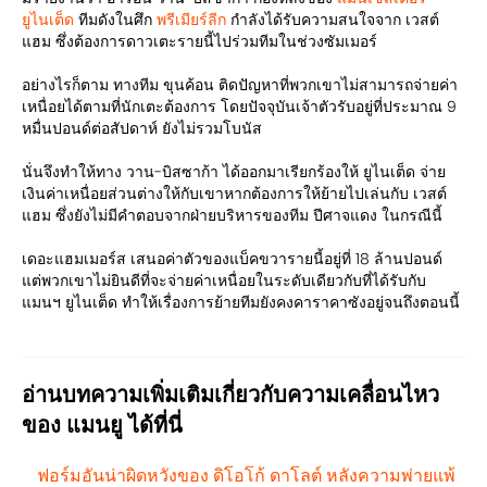
ยูไนเต็ด
ทีมดังในศึก
พรีเมียร์ลีก
กำลังได้รับความสนใจจาก เวสต์
แฮม ซึ่งต้องการดาวเตะรายนี้ไปร่วมทีมในช่วงซัมเมอร์
อย่างไรก็ตาม ทางทีม ขุนค้อน ติดปัญหาที่พวกเขาไม่สามารถจ่ายค่า
เหนื่อยได้ตามที่นักเตะต้องการ โดยปัจจุบันเจ้าตัวรับอยู่ที่ประมาณ 9
หมื่นปอนด์ต่อสัปดาห์ ยังไม่รวมโบนัส
นั่นจึงทำให้ทาง วาน-บิสซาก้า ได้ออกมาเรียกร้องให้ ยูไนเต็ด จ่าย
เงินค่าเหนื่อยส่วนต่างให้กับเขาหากต้องการให้ย้ายไปเล่นกับ เวสต์
แฮม ซึ่งยังไม่มีคำตอบจากฝ่ายบริหารของทีม ปีศาจแดง ในกรณีนี้
เดอะแฮมเมอร์ส เสนอค่าตัวของแบ็คขวารายนี้อยู่ที่ 18 ล้านปอนด์
แต่พวกเขาไม่ยินดีที่จะจ่ายค่าเหนื่อยในระดับเดียวกับที่ได้รับกับ
แมนฯ ยูไนเต็ด ทำให้เรื่องการย้ายทีมยังคงคาราคาซังอยู่จนถึงตอนนี้
อ่านบทความเพิ่มเติมเกี่ยวกับความเคลื่อนไหว
ของ แมนยู ได้ที่นี่
ฟอร์มอันน่าผิดหวังของ ดิโอโก้ ดาโลต์ หลังความพ่ายแพ้