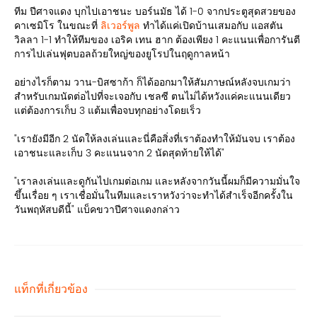
ทีม ปีศาจแดง บุกไปเอาชนะ บอร์นมัธ ได้ 1-0 จากประตูสุดสวยของ
คาเซมิโร ในขณะที่
ลิเวอร์พูล
ทำได้แค่เปิดบ้านเสมอกับ แอสตัน
วิลลา 1-1 ทำให้ทีมของ เอริค เทน ฮาก ต้องเพียง 1 คะแนนเพื่อการันตี
การไปเล่นฟุตบอลถ้วยใหญ่ของยูโรปในฤดูกาลหน้า
อย่างไรก็ตาม วาน-บิสซาก้า ก็ได้ออกมาให้สัมภาษณ์หลังจบเกมว่า
สำหรับเกมนัดต่อไปที่จะเจอกับ เชลซี ตนไม่ได้หวังแค่คะแนนเดียว
แต่ต้องการเก็บ 3 แต้มเพื่อจบทุกอย่างโดยเร็ว
"เรายังมีอีก 2 นัดให้ลงเล่นและนี่คือสิ่งที่เราต้องทำให้มันจบ เราต้อง
เอาชนะและเก็บ 3 คะแนนจาก 2 นัดสุดท้ายให้ได้"
"เราลงเล่นและดูกันไปเกมต่อเกม และหลังจากวันนี้ผมก็มีความมั่นใจ
ขึ้นเรื่อย ๆ เราเชื่อมั่นในทีมและเราหวังว่าจะทำได้สำเร็จอีกครั้งใน
วันพฤหัสบดีนี้" แบ็คขวาปีศาจแดงกล่าว
แท็กที่เกี่ยวข้อง