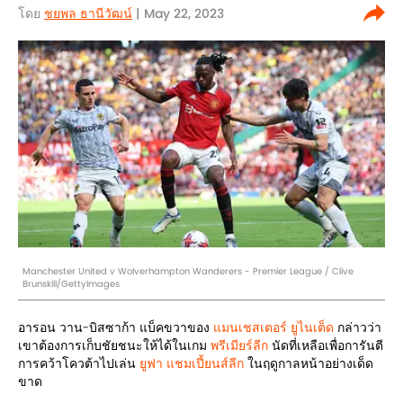
โดย
ชยพล ธานีวัฒน์
| May 22, 2023
Manchester United v Wolverhampton Wanderers - Premier League / Clive
Brunskill/GettyImages
อารอน วาน-บิสซาก้า แบ็คขวาของ
แมนเชสเตอร์ ยูไนเต็ด
กล่าวว่า
เขาต้องการเก็บชัยชนะให้ได้ในเกม
พรีเมียร์ลีก
นัดที่เหลือเพื่อการันตี
การคว้าโควต้าไปเล่น
ยูฟา แชมเปี้ยนส์ลีก
ในฤดูกาลหน้าอย่างเด็ด
ขาด