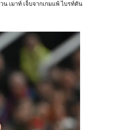
ส่วน เมาท์ เจ็บจากเกมแพ้ ไบรท์ตัน