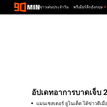
ข่าวเด่นประจำวัน
พรีเมียร์ลีกอังกฤษ
อัปเดทอาการบาดเจ็บ 2 
แมนเชสเตอร์ ยูไนเต็ด ได้ข่าวดีเมื