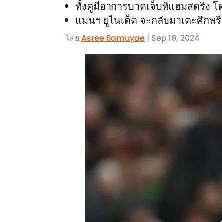
ทั้งคู่มีอาการบาดเจ็บที่แฮมสตริง 
แมนฯ ยูไนเต็ด จะกลับมาเตะศึกพรีเม
โดย
Asree Samuyae
| Sep 19, 2024