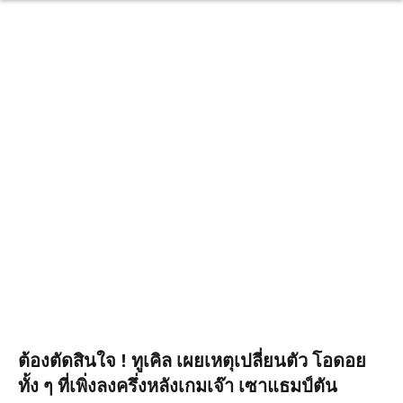
ต้องตัดสินใจ ! ทูเคิล เผยเหตุเปลี่ยนตัว โอดอย
ทั้ง ๆ ที่เพิ่งลงครึ่งหลังเกมเจ๊า เซาแธมป์ตัน