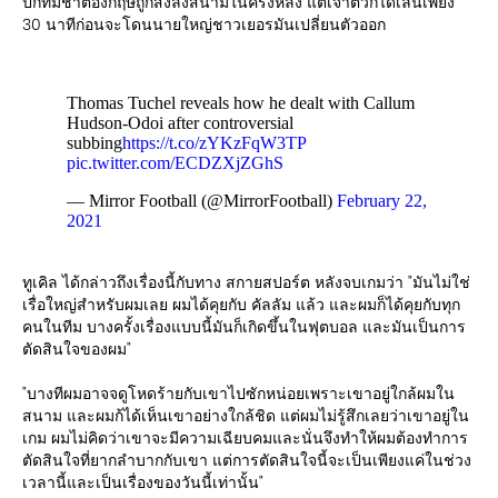
ปีกทีมชาติอังกฤษถูกส่งลงสนามในครึ่งหลัง แต่เจ้าตัวก็ได้เล่นเพียง
30 นาทีก่อนจะโดนนายใหญ่ชาวเยอรมันเปลี่ยนตัวออก
Thomas Tuchel reveals how he dealt with Callum
Hudson-Odoi after controversial
subbing
https://t.co/zYKzFqW3TP
pic.twitter.com/ECDZXjZGhS
— Mirror Football (@MirrorFootball)
February 22,
2021
ทูเคิล ได้กล่าวถึงเรื่องนี้กับทาง สกายสปอร์ต หลังจบเกมว่า "มันไม่ใช่
เรื่อใหญ่สำหรับผมเลย ผมได้คุยกับ คัลลัม แล้ว และผมก็ได้คุยกับทุก
คนในทีม บางครั้งเรื่องแบบนี้มันก็เกิดขึ้นในฟุตบอล และมันเป็นการ
ตัดสินใจของผม"
"บางทีผมอาจจดูโหดร้ายกับเขาไปซักหน่อยเพราะเขาอยู่ใกล้ผมใน
สนาม และผมก้ได้เห็นเขาอย่างใกล้ชิด แต่ผมไม่รู้สึกเลยว่าเขาอยู่ใน
เกม ผมไม่คิดว่าเขาจะมีความเฉียบคมและนั่นจึงทำให้ผมต้องทำการ
ตัดสินใจที่ยากลำบากกับเขา แต่การตัดสินใจนี้จะเป็นเพียงแค่ในช่วง
เวลานี้และเป็นเรื่องของวันนี้เท่านั้น"