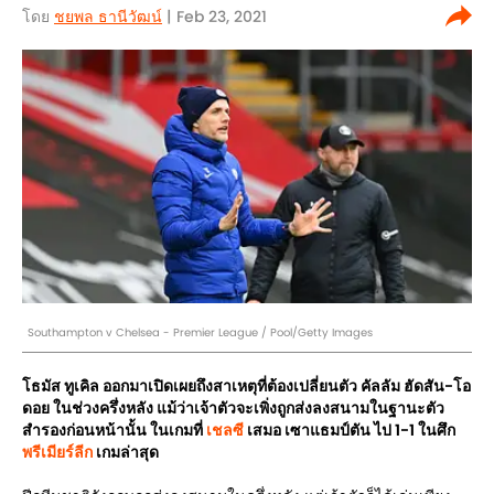
โดย
ชยพล ธานีวัฒน์
| Feb 23, 2021
Southampton v Chelsea - Premier League / Pool/Getty Images
โธมัส ทูเคิล ออกมาเปิดเผยถึงสาเหตุที่ต้องเปลี่ยนตัว คัลลัม ฮัดสัน-โอ
ดอย ในช่วงครึ่งหลัง แม้ว่าเจ้าตัวจะเพิ่งถูกส่งลงสนามในฐานะตัว
สำรองก่อนหน้านั้น ในเกมที่
เชลซี
เสมอ เซาแธมป์ตัน ไป 1-1 ในศึก
พรีเมียร์ลีก
เกมล่าสุด