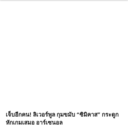
เจ็บอีกคน! ลิเวอร์พูล กุมขมับ “ซิมิคาส” กระดูก
หักเกมเสมอ อาร์เซนอล