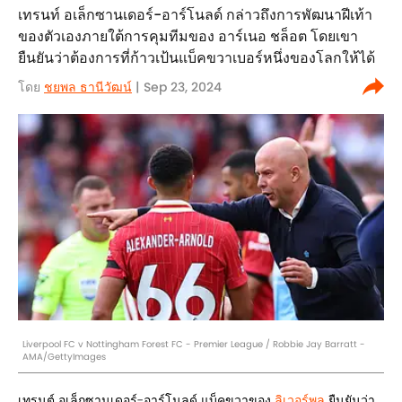
เทรนท์ อเล็กซานเดอร์-อาร์โนลด์ กล่าวถึงการพัฒนาฝีเท้า
ของตัวเองภายใต้การคุมทีมของ อาร์เนอ ชล็อต โดยเขา
ยืนยันว่าต้องการที่ก้าวเป้นแบ็คขวาเบอร์หนึ่งของโลกให้ได้
โดย
ชยพล ธานีวัฒน์
| Sep 23, 2024
Liverpool FC v Nottingham Forest FC - Premier League / Robbie Jay Barratt -
AMA/GettyImages
เทรนต์ อเล็กซานเดอร์-อาร์โนลด์ แบ็คขวาของ
ลิเวอร์พูล
ยืนยันว่า