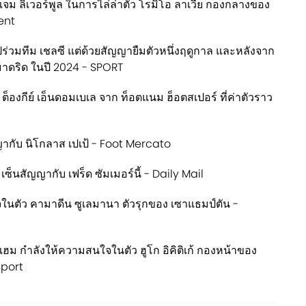
แจม ลิเวอร์พูล ในการไล่ล่าตัว โรมิโอ ลาเวีย กองกลางของ
ent
ไปร่วมทีม เชลซี แต่ด้วยสัญญายืมตัวหนึ่งฤดูกาล และหลังจาก
ล มาดริด ในปี 2024 - SPORT
องกีย์ เอ็นดอมเบเล จาก ท็อตแนม ฮ็อตสเปอร์ ที่ค่าตัวราว
ากับ นิโกลาส เปเป้ - Foot Mercato
็นสัญญากับ เฟร็ด ซัมเมอร์นี้ - Daily Mail
ในตัว คามาดีน ซูเลมานา ตัวรุกของ เซาแธมป์ตัน -
แฮม กำลังให้ความสนใจในตัว ฮูโก อิคิติเก้ กองหน้าของ
Sport