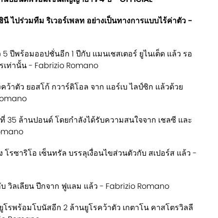
ินี ไปร่วมทีม ริเวอร์เพลท อย่างเป็นทางการแบบไร้ค่าตัว -
 ปีพร้อมออปชั่นอีก 1 ปีกับ แมนเชสเตอร์ ยูไนเต็ด แล้ว รอ
ารเท่านั้น - Fabrizio Romano
คว้าตัว ยอสโก้ กวาร์ดิโอล จาก แอร์เบ ไลป์ซิก แล้วด้วย
o Romano
ู่ที่ 35 ล้านปอนด์ โดยกำลังได้รับความสนใจจาก เชลซี และ
 Romano
 โรซาริโอ เซ็นทรัล บรรลุเงื่อนไขส่วนตัวกับ สเปอร์ส แล้ว -
วกับ วิลเลียน ปีกจาก ฟูแลม แล้ว - Fabrizio Romano
ยูโรพร้อมโบนัสอีก 2 ล้านยูโรคว้าตัว เกตาโน คาสโตรวิลลี