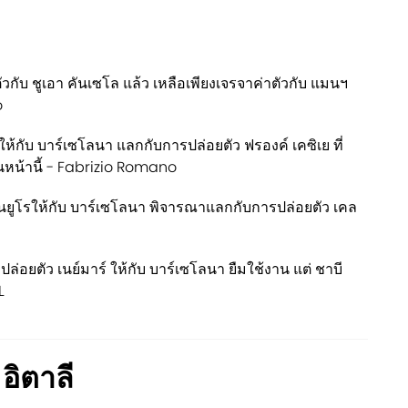
ัวกับ ชูเอา คันเซโล แล้ว เหลือเพียงเจรจาค่าตัวกับ แมนฯ
o
โรให้กับ บาร์เซโลนา แลกกับการปล่อยตัว ฟรองค์ เคซิเย ที่
อนหน้านี้ - Fabrizio Romano
้านยูโรให้กับ บาร์เซโลนา พิจารณาแลกกับการปล่อยตัว เคล
ล่อยตัว เนย์มาร์ ให้กับ บาร์เซโลนา ยืมใช้งาน แต่ ชาบี
L
อิตาลี