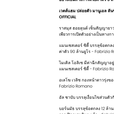
เวตส์แฮม ปล่อยตัว มานูเอล ลันซ
OFFICIAL
ราสมุส ฮอยลุนด์ เซ็นสัญญายาว 5
เพียวการเปิดตัวอย่างเป็นทางก
แมนเชสเตอร์ ซิตี้ บรรลุข้อตกลง
ค่าตัว 90 ล้านยูโร - Fabrizi
ไมเคิล โอลิเซ มีค่าฉีกสัญญาอย
แมนเชสเตอร์ ซิตี้ - Fabrizio
อเลโฆ เวลิซ กองหน้าดาวรุ่งของ
Fabrizio Romano
อัล ชาบับ บรรลุเงื่อนไขส่วนตั
บอร์นมัธ บรรลุข้อตกลง 12 ล้าน