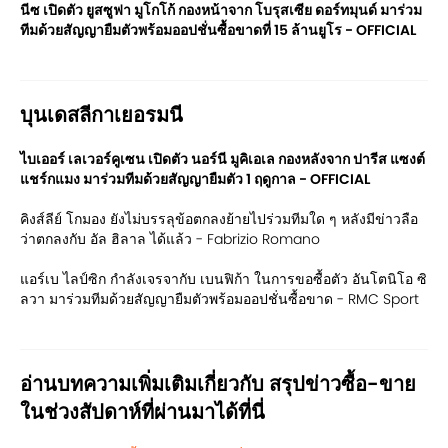
นีซ เปิดตัว ยูสซูฟา มูโกโก้ กองหน้าจาก โบรุสเซีย ดอร์ทมุนด์ มาร่วม
ทีมด้วยสัญญายืมตัวพร้อมออปชั่นซื้อขาดที่ 15 ล้านยูโร - OFFICIAL
บุนเดสลีกาเยอรมนี
ไบเออร์ เลเวอร์คูเซน เปิดตัว นอร์นี มูคิเอเล กองหลังจาก ปารีส แซงต์
แชร์กแมง มาร่วมทีมด้วยสัญญายืมตัว 1 ฤดูกาล - OFFICIAL
คิงส์ลีย์ โกมอง ยังไม่บรรลุข้อตกลงย้ายไปร่วมทีมใด ๆ หลังมีข่าวลือ
ว่าตกลงกับ อัล ฮิลาล ได้แล้ว - Fabrizio Romano
แอร์เบ ไลป์ซิก กำลังเจรจากับ เบนฟิก้า ในการขอซื้อตัว อันโตนิโอ ซิ
ลวา มาร่วมทีมด้วยสัญญายืมตัวพร้อมออปชั่นซื้อขาด - RMC Sport
อ่านบทความเพิ่มเติมเกี่ยวกับ สรุปข่าวซื้อ-ขาย
ในช่วงสัปดาห์ที่ผ่านมาได้ที่นี่