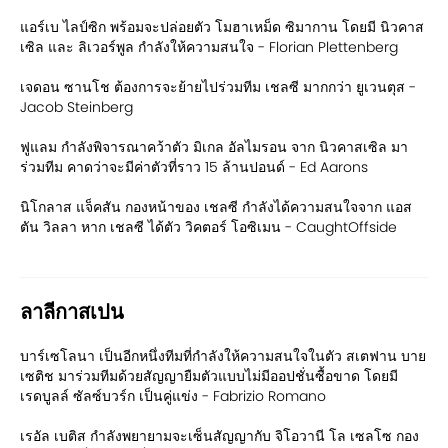
แอร์เบ ไลป์ซิก พร้อมจะปล่อยตัว โมฮาเหม็ด ซิมากาน โดยมี นิวคาส
เซิล และ ลิเวอร์พูล กำลังให้ความสนใจ - Florian Plettenberg
เจดอน ซานโช ต้องการจะย้ายไปร่วมทีม เชลซี มากกว่า ยูเวนตุส -
Jacob Steinberg
ฟูแลม กำลังพิจารณาคว้าตัว มิเกล อัลไมรอน จาก นิวคาสเซิล มา
ร่วมทีม คาดว่าจะมีค่าตัวที่ราว 15 ล้านปอนด์ - Ed Aarons
นิโกลาส แจ็คสัน กองหน้าของ เชลซี กำลังได้ความสนใจจาก แอส
ตัน วิลลา หาก เชลซี ได้ตัว วิคตอร์ โอซิเมน - CaughtOffside
ลาลีกาสเปน
บาร์เซโลนา เป็นอีกหนึ่งทีมที่กำลังให้ความสนใจในตัว สเตฟาน บาย
เซติช มาร่วมทีมด้วยสัญญายืมตัวแบบไม่มีออปชั่นซื้อขาด โดยมี
เรดบูลล์ ซัลซ์บวร์ก เป็นคู่แข่ง - Fabrizio Romano
เรอัล เบติส กำลังพยายามจะเซ็นสัญญากับ จิโอวานี โล เซลโซ กอง