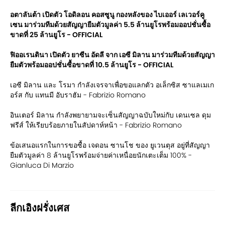
อตาลันต้า เปิดตัว โอดิลอน คอสซูนู กองหลังของ ไบเออร์ เลเวอร์คู
เซน มาร่วมทีมด้วยสัญญายืมตัวมูลค่า 5.5 ล้านยูโรพร้อมออปชั่นซื้อ
ขาดที่ 25 ล้านยูโร - OFFICIAL
ฟิออเรนตินา เปิดตัว ยาซีน อัดลี จาก เอซี มิลาน มาร่วมทีมด้วยสัญญา
ยืมตัวพร้อมออปชั่นซื้อขาดที่ 10.5 ล้านยูโร - OFFICIAL
เอซี มิลาน และ โรมา กำลังเจรจาเพื่อขอแลกตัว อเล็กซิส ซาแลเมเก
อร์ส กับ แทนมี อับราฮัม - Fabrizio Romano
อินเตอร์ มิลาน กำลังพยายามจะเซ็นสัญญาฉบับใหม่กับ เดนเซล ดุม
ฟรีส์ ให้เรียบร้อยภายในสัปดาห์หน้า - Fabrizio Romano
ข้อเสนอแรกในการขอซื้อ เจดอน ซานโช ของ ยูเวนตุส อยู่ที่สัญญา
ยืมตัวมูลค่า 8 ล้านยูโรพร้อมจ่ายค่าเหนื่อยนักเตะเต็ม 100% -
Gianluca Di Marzio
ลีกเอิงฝรั่งเศส