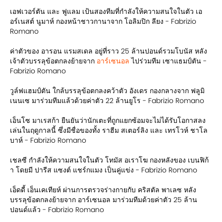
เอฟเวอร์ตัน และ ฟูแลม เป้นสองทีมที่กำลังให้ความสนใจในตัว เอ
อร์เนสต์ นูมาห์ กองหน้าชาวกานาจาก โอลิมปิก ลียง - Fabrizio
Romano
ค่าตัวของ อารอน แรมสเดล อยู่ที่ราว 25 ล้านปอนด์รวมโบนัส หลัง
เจ้าตัวบรรลุข้อตกลงย้ายจาก
อาร์เซนอล
ไปร่วมทีม เซาแธมป์ตัน -
Fabrizio Romano
วูล์ฟแฮมป์ตัน ใกล้บรรลุข้อตกลงคว้าตัว อังเดร กองกลางจาก ฟลูมิ
เนนเซ มาร่วมทีมแล้วด้วยค่าตัว 22 ล้านยูโร - Fabrizio Romano
เอ็นโซ มาเรสก้า ยืนยันว่านักเตะที่ถูกแยกซ้อมจะไม่ได้รับโอกาสลง
เล่นในฤดูกาลนี้ ซึ่งมีชื่อของทั้ง ราฮีม สเตอร์ลิง และ เทรโวห์ ชาโล
บาห์ - Fabrizio Romano
เชลซี กำลังให้ความสนใจในตัว โทมัส อเราโฆ กองหลังของ เบนฟิก้
า โดยมี ปารีส แซงต์ แชร์กแมง เป็นคู่แข่ง - Fabrizio Romano
เอ็ดดี้ เอ็นเคเทียห์ ผ่านการตรวจร่างกายกับ คริสตัล พาเลซ หลัง
บรรลุข้อตกลงย้ายจาก อาร์เซนอล มาร่วมทีมด้วยค่าตัว 25 ล้าน
ปอนด์แล้ว - Fabrizio Romano