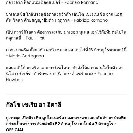
กลางจาก ท็อตแนม ฮ็อตสเปอร์ - Fabrizio Romano
บาเลนเซีย ใกล้บรรลุข้อตกลงคว้าตัว เอ็นโซ เบเรเนเชีย จาก แอส
ตัน วิลลา ด้วยสัญญายืมตัว 1 ฤดูกาล - Fabrizio Romano
เป๊ป กวาร์ดิโอลา ต้องการจะเก็บ มาเธอุส นูเนส เอาไว้กับทีมต่อไปใน
ฤดูกาลนี้ - Paul Hirst
เรอัล มาดริด ตั้งค่าตัว ดานี เซบาญอส เอาไว้ที่ 15 ล้านยูโรซัมเมอร์นี้
- Mario Cortegana
แอตเลติโก้ มาดริด และ บาร์เซโลนา กำลังให้ความสนใจในตัว ดา
นิโล เปร์เรย์รา ตัวรับของ ปารีส แซงต์ แชร์กแมง - Fabrice
Hawkins
กัลโช เซเรีย อา อิตาลี
ยูเวนตุส เปิดตัว เทิน คูปไมเนอร์ส กองกลางจาก อตาลันต้า มาร่วมทีม
อย่างเป็นทางการด้วยค่าตัว 52 ล้านยูโรบวกโบนัส 7 ล้านยูโร -
OFFICIAL