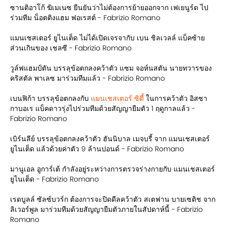
ซานติอาโก้ ฆิเมเนซ ยืนยันว่าไม่ต้องการย้ายออกจาก เฟเยนูร์ด ไป
ร่วมทีม น็อตติงแฮม ฟอเรสต์ - Fabrizio Romano
แมนเชสเตอร์ ยูไนเต็ด ไม่ได้เปิดเจรจากับ เบน ชิลเวลล์ แบ็คซ้าย
ส่วนเกินของ เชลซี - Fabrizio Romano
วูล์ฟแฮมป์ตัน บรรลุข้อตกลงคว้าตัว แซม จอห์นสตัน นายทวารของ
คริสตัล พาเลซ มาร่วมทีมแล้ว - Fabrizio Romano
เบนฟิก้า บรรลุข้อตกลงกับ
แมนเชสเตอร์ ซิตี้
ในการคว้าตัว อิสซา
กาบอเร แบ็คดาวรุ่งไปร่วมทีมด้วยสัญญายืมตัว 1 ฤดูกาลแล้ว -
Fabrizio Romano
เบิร์นลีย์ บรรลุข้อตกลงคว้าตัว ฮันนิบาล เมจบรี้ จาก แมนเชสเตอร์
ยูไนเต็ด แล้วด้วยค่าตัว 9 ล้านปอนด์ - Fabrizio Romano
มานูเอล อูการ์เต้ กำลังอยู่ระหว่างการตรวจร่างกายกับ แมนเชสเตอร์
ยูไนเต็ด - Fabrizio Romano
เรดบูลล์ ซัลซ์บวร์ก ต้องการจะปิดดีลคว้าตัว สเตฟาน บายเซติช จาก
ลิเวอร์พูล มาร่วมทีมด้วยสัญญายืมตัวภายในสัปดาห์นี้ - Fabrizio
Romano