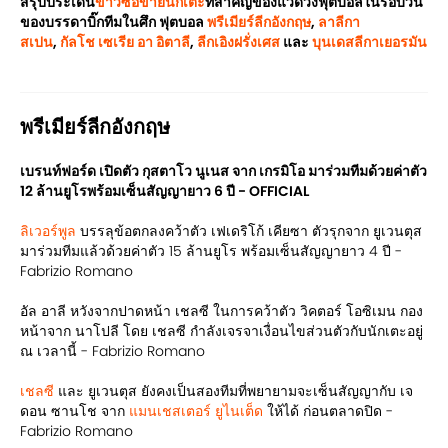
สรุปประเด็น
ข่าวซื้อขายนักเตะ
ที่สำคัญของแวดวงฟุตบอลในรอบวัน
ของบรรดาบิ๊กทีมในศึก ฟุตบอล
พรีเมียร์ลีกอังกฤษ
,
ลาลีกา
สเปน
,
กัลโช เซเรีย อา อิตาลี
,
ลีกเอิงฝรั่งเศส
และ
บุนเดสลีกาเยอรมัน
พรีเมียร์ลีกอังกฤษ
เบรนท์ฟอร์ด เปิดตัว กุสตาโว นูเนส จาก เกรมิโอ มาร่วมทีมด้วยค่าตัว
12 ล้านยูโรพร้อมเซ็นสัญญายาว 6 ปี - OFFICIAL
ลิเวอร์พูล
บรรลุข้อตกลงคว้าตัว เฟเดริโก้ เคียซา ตัวรุกจาก ยูเวนตุส
มาร่วมทีมแล้วด้วยค่าตัว 15 ล้านยูโร พร้อมเซ็นสัญญายาว 4 ปี -
Fabrizio Romano
อัล อาลี หวังจากปาดหน้า เชลซี ในการคว้าตัว วิคตอร์ โอซิเมน กอง
หน้าจาก นาโปลี โดย เชลซี กำลังเจรจาเงื่อนไขส่วนตัวกับนักเตะอยู่
ณ เวลานี้ - Fabrizio Romano
เชลซี
และ ยูเวนตุส ยังคงเป็นสองทีมที่พยายามจะเซ็นสัญญากับ เจ
ดอน ซานโช จาก
แมนเชสเตอร์ ยูไนเต็ด
ให้ได้ ก่อนตลาดปิด -
Fabrizio Romano