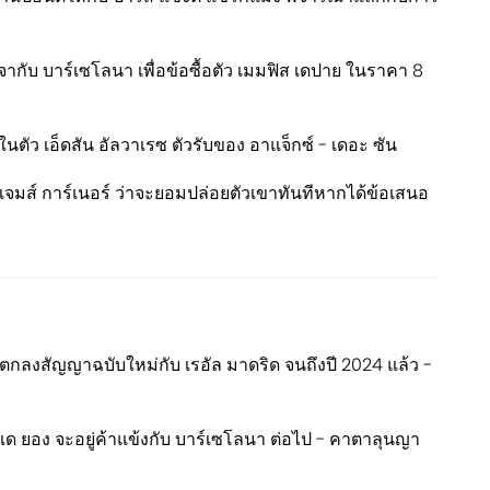
จากับ บาร์เซโลนา เพื่อข้อซื้อตัว เมมฟิส เดปาย ในราคา 8
ตัว เอ็ดสัน อัลวาเรซ ตัวรับของ อาแจ็กซ์ - เดอะ ซัน
เจมส์ การ์เนอร์ ว่าจะยอมปล่อยตัวเขาทันทีหากได้ข้อเสนอ
ตกลงสัญญาฉบับใหม่กับ เรอัล มาดริด จนถึงปี 2024 แล้ว -
้ เด ยอง จะอยู่ค้าแข้งกับ บาร์เซโลนา ต่อไป - คาตาลุนญา