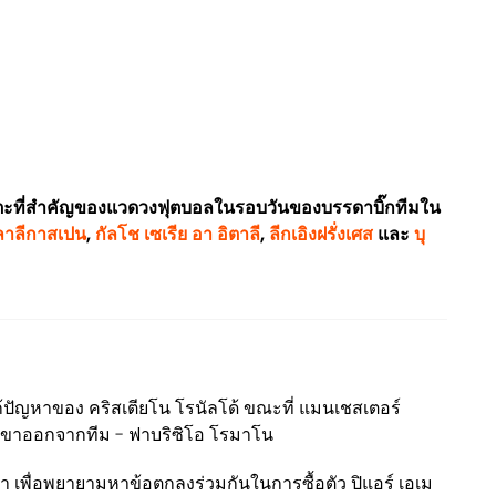
กเตะที่สำคัญของแวดวงฟุตบอลในรอบวันของบรรดาบิ๊กทีมใน
ลาลีกาสเปน
,
กัลโช เซเรีย อา อิตาลี
,
ลีกเอิงฝรั่งเศส
และ
บุ
้ปัญหาของ คริสเตียโน โรนัลโด้ ขณะที่ แมนเชสเตอร์
ายเขาออกจากทีม - ฟาบริซิโอ โรมาโน
า เพื่อพยายามหาข้อตกลงร่วมกันในการซื้อตัว ปิแอร์ เอเม