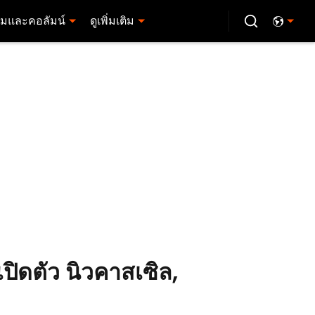
มและคอลัมน์
ดูเพิ่มเติม
ปิดตัว นิวคาสเซิล,