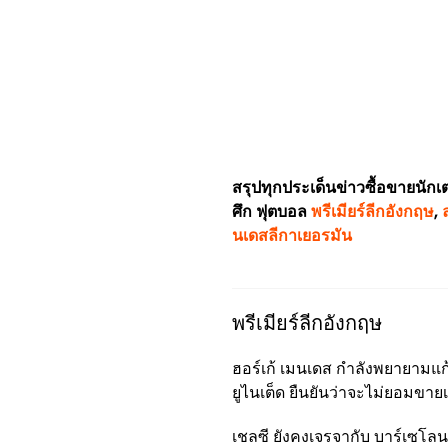
สรุปทุกประเด็นข่าวซื้อขายนั
ศึก ฟุตบอล
พรีเมียร์ลีกอังกฤษ
,
นเดสลีกาเยอรมัน
พรีเมียร์ลีกอังกฤษ
ฮอร์เก้ เมนเดส กำลังพยายามแก
ยูไนเต็ด ยืนยันว่าจะไม่ยอมข
เชลซี ยังคงเจรจากับ บาร์เซโลน