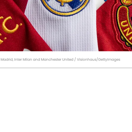
l Madrid, Inter Milan and Manchester United / Visionhaus/GettyImages