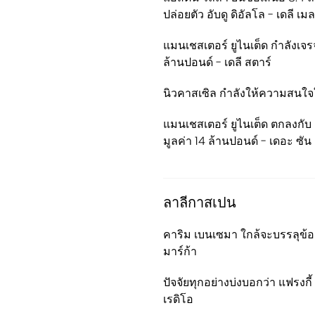
ปล่อยตัว อับดู ดิอัลโล - เดลี เมล
แมนเชสเตอร์ ยูไนเต็ด กำลังเจร
ล้านปอนด์ - เดลี สตาร์
นิวคาสเซิล กำลังให้ความสนใจใน
แมนเชสเตอร์ ยูไนเต็ด ตกลงกับ 
มูลค่า 14 ล้านปอนด์ - เดอะ ซัน
ลาลีกาสเปน
คาริม เบนเซมา ใกล้จะบรรลุข้อ
มาร์ก้า
ปัจจัยทุกอย่างบ่งบอกว่า แฟรงกี
เรดิโอ