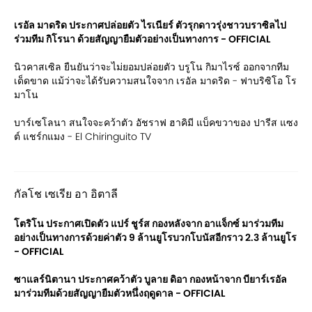
เรอัล มาดริด ประกาศปล่อยตัว ไรเนียร์ ตัวรุกดาวรุ่งชาวบราซิลไป
ร่วมทีม กิโรนา ด้วยสัญญายืมตัวอย่างเป็นทางการ - OFFICIAL
นิวคาสเซิล ยืนยันว่าจะไม่ยอมปล่อยตัว บรูโน กิมาไรซ์ ออกจากทีม
เด็ดขาด แม้ว่าจะได้รับความสนใจจาก เรอัล มาดริด - ฟาบริซิโอ โร
มาโน
บาร์เซโลนา สนใจจะคว้าตัว อัชราฟ ฮาคิมี แบ็คขวาของ ปารีส แซง
ต์ แชร์กแมง - El Chiringuito TV
กัลโช เซเรีย อา อิตาลี
โตริโน ประกาศเปิดตัว แปร์ ชูร์ส กองหลังจาก อาแจ็กซ์ มาร่วมทีม
อย่างเป็นทางการด้วยค่าตัว 9 ล้านยูโรบวกโบนัสอีกราว 2.3 ล้านยูโร
- OFFICIAL
ซาแลร์นิตานา ประกาศคว้าตัว บูลาย ดิอา กองหน้าจาก บียาร์เรอัล
มาร่วมทีมด้วยสัญญายืมตัวหนึ่งฤดูดาล - OFFICIAL