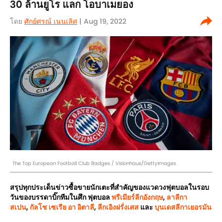
30 ล้านยูโร แลก โอบาเมยอง
โดย
ศักย์ศรณ์ เนนเลิศ
| Aug 19, 2022
The Top European Football Club Badges / Visionhaus/GettyImages
สรุปทุกประเด็นข่าวซื้อขายนักเตะที่สำคัญของแวดวงฟุตบอลในรอบ
วันของบรรดาบิ๊กทีมในศึก ฟุตบอล
พรีเมียร์ลีกอังกฤษ
,
ลาลีกา
สเปน
,
กัลโช เซเรีย อา อิตาลี
,
ลีกเอิงฝรั่งเศส
และ
บุนเดสลีกาเยอรมัน