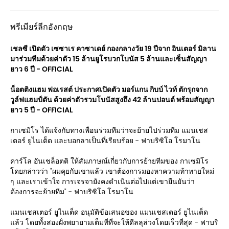
พรีเมียร์ลีกอังกฤษ
เชลซี เปิดตัว เซซาเร คาซาเดย์ กองกลางวัย 19 ปีจาก อินเตอร์ มิลาน
มาร่วมทีมด้วยค่าตัว 15 ล้านยูโรบวกโบนัส 5 ล้านและเซ็นสัญญา
ยาว 6 ปี - OFFICIAL
น็อตติงแฮม ฟอเรสต์ ประกาศเปิดตัว มอร์แกน กิบบ์ ไวท์ ตักรุกจาก
วูล์ฟแฮมป์ตัน ด้วยค่าตัวรวมโบนัสสูงถึง 42 ล้านปอนด์ พร้อมสัญญา
ยาว 5 ปี - OFFICIAL
กาเซมิโร ได้แจ้งกับทางเพื่อนร่วมทีมว่าจะย้ายไปร่วมทีม แมนเชส
เตอร์ ยูไนเต็ด และบอกลาเป็นที่เรียบร้อย - ฟาบริซิโอ โรมาโน
คาร์โล อันเชล็อตติ ให้สัมภาษณ์เกี่ยวกับการย้ายทีมของ กาเซมิโร
โดยกล่าวว่า "ผมคุยกับเขาแล้ว เขาต้องการมองหาความท้าทายใหม่
ๆ และเราเข้าใจ การเจรจายังคงดำเนินต่อไปแต่เขายืนยันว่า
ต้องการจะย้ายทีม" - ฟาบริซิโอ โรมาโน
แมนเชสเตอร์ ยูไนเต็ด อนุมัติข้อเสนอของ แมนเชสเตอร์ ยูไนเต็ด
แล้ว โดยทั้งสองฝั่งพยายามเต็มที่ที่จะให้ดีลลุล่วงโดยเร็วที่สุด - ฟาบริ