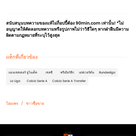
สนับสนุนบทความของแท้ไม่ก็อปปี้ต้อง 90min.com เท่านั้น! *ไม่
อนุญาตให้คัดลอกบทความหรือรูปภาพไม่ว่าวิธีใดๆ หากฝ่าฝืนมีความ
ผิดตามกฏหมายที่ระบุไว้สูงสุด
แท็กที่เกี่ยวข้อง
แมนเชสเตอร์ ยูไนเต็ด
เชลซี
พรีเมียร์ลีก
เอฟเวอร์ตัน
Bundesliga
La Liga
Calcio Serie A
Calcio Serie A Transfer
/
โฮมเพจ
ข่าวซื้อขาย