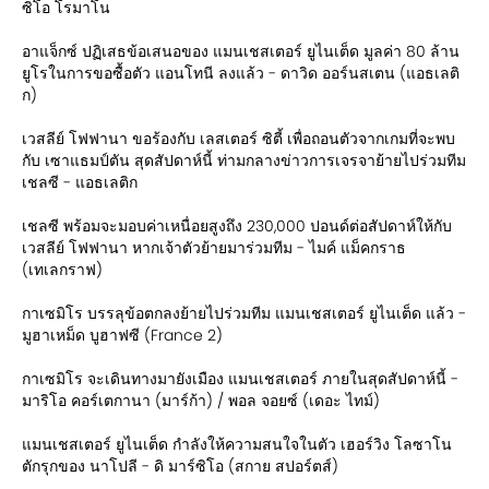
ซิโอ โรมาโน
อาแจ็กซ์ ปฏิเสธข้อเสนอของ แมนเชสเตอร์ ยูไนเต็ด มูลค่า 80 ล้าน
ยูโรในการขอซื้อตัว แอนโทนี ลงแล้ว - ดาวิด ออร์นสเตน (แอธเลติ
ก)
เวสลีย์ โฟฟานา ขอร้องกับ เลสเตอร์ ซิตี้ เพื่อถอนตัวจากเกมที่จะพบ
กับ เซาแธมป์ตัน สุดสัปดาห์นี้ ท่ามกลางข่าวการเจรจาย้ายไปร่วมทีม
เชลซี - แอธเลติก
เชลซี พร้อมจะมอบค่าเหนื่อยสูงถึง 230,000 ปอนด์ต่อสัปดาห์ให้กับ
เวสลีย์ โฟฟานา หากเจ้าตัวย้ายมาร่วมทีม - ไมค์ แม็คกราธ
(เทเลกราฟ)
กาเซมิโร บรรลุข้อตกลงย้ายไปร่วมทีม แมนเชสเตอร์ ยูไนเต็ด แล้ว -
มูฮาเหม็ด บูฮาฟซี (France 2)
กาเซมิโร จะเดินทางมายังเมือง แมนเชสเตอร์ ภายในสุดสัปดาห์นี้ -
มาริโอ คอร์เตกานา (มาร์ก้า) / พอล จอยซ์ (เดอะ ไทม์)
แมนเชสเตอร์ ยูไนเต็ด กำลังให้ความสนใจในตัว เฮอร์วิง โลซาโน
ตักรุกของ นาโปลี - ดิ มาร์ซิโอ (สกาย สปอร์ตส์)