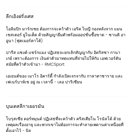
ลีกเอิงฝรั่งเศส
โอลิมปิก มาร์กเซย ต้องการจะคว้าตัว เอริค ไบญี กองหลังจาก แมน
เชสเตอร์ ยูไนเต็ด ด้วยสัญญายืมตัวพร้อมออปชั่นซื้อขาด - ซานติ อา
อูนา (ฟุตเมอร์คาโต้)
ปารีส แซงต์ แชร์กแมง ปฏิเสธจะยกเลิกสัญญากับ อิดริสซา กานา
เกย์ เพราะต้องการ เงินค่าตัวมาทดแทนที่จ่ายไปให้กับ เอฟเวอร์ตัน
สมัยที่คว้าตัวเข้ามา - RMCSport
เอเยนต์ของ เมาโร อิคาร์ดี้ กำลังเปิดเจรจากับ กาลาตาซาราย และ
เฟเนร์บาห์เช อยู่ ณ เวลานี้ - เลอ ปาริเซียน
บุนเดสลีกาเยอรมัน
โบรุสเซีย ดอร์ทมุนด์ ปฏิเสธที่จะคว้าตัว คริสเตียโน โรนัลโด้ ด้วย
เหตุผลเรื่องอายุ และพวกเขาไม่ต้องการจะทำลายเพดานค่าเหนื่อยที่
ตั้งเอาไว้ - บิล