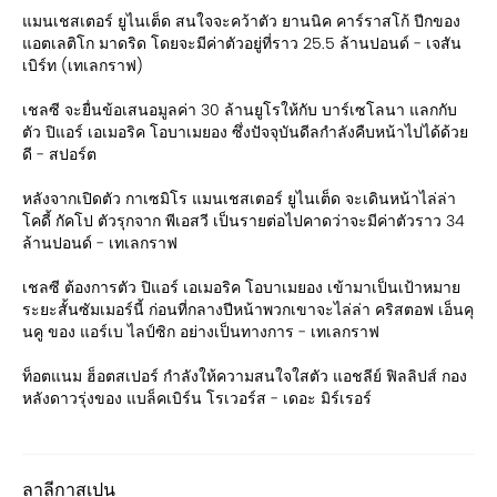
แมนเชสเตอร์ ยูไนเต็ด สนใจจะคว้าตัว ยานนิค คาร์ราสโก้ ปีกของ
แอตเลติโก มาดริด โดยจะมีค่าตัวอยู่ที่ราว 25.5 ล้านปอนด์ - เจสัน
เบิร์ท (เทเลกราฟ)
เชลซี จะยื่นข้อเสนอมูลค่า 30 ล้านยูโรให้กับ บาร์เซโลนา แลกกับ
ตัว ปิแอร์ เอเมอริค โอบาเมยอง ซึ่งปัจจุบันดีลกำลังคืบหน้าไปได้ด้วย
ดี - สปอร์ต
หลังจากเปิดตัว กาเซมิโร แมนเชสเตอร์ ยูไนเต็ด จะเดินหน้าไล่ล่า
โคดี้ กัคโป ตัวรุกจาก พีเอสวี เป็นรายต่อไปคาดว่าจะมีค่าตัวราว 34
ล้านปอนด์ - เทเลกราฟ
เชลซี ต้องการตัว ปิแอร์ เอเมอริค โอบาเมยอง เข้ามาเป็นเป้าหมาย
ระยะสั้นซัมเมอร์นี้ ก่อนที่กลางปีหน้าพวกเขาจะไล่ล่า คริสตอฟ เอ็นคุ
นคู ของ แอร์เบ ไลป์ซิก อย่างเป็นทางการ - เทเลกราฟ
ท็อตแนม ฮ็อตสเปอร์ กำลังให้ความสนใจใสตัว แอชลีย์ ฟิลลิปส์ กอง
หลังดาวรุ่งของ แบล็คเบิร์น โรเวอร์ส - เดอะ มิร์เรอร์
ลาลีกาสเปน