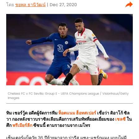
โดย
ชยพล ธานีวัฒน์
| Dec 27, 2020
Chelsea FC v FC Sevilla: Group E - UEFA Champions League / Visionhaus/Getty
Images
ทิม เชอร์วู้ด อดีตผู้จัดการทีม
ท็อตแนม ฮ็อทสเปอร์
เชื่อว่า ติอาโก้ ซิล
วา กองหลังชาวบราซิลเลียนคือการเสริมทัพที่ยอดเยี่ยมของ
เชลซี
ใน
ศึก
พรีเมียร์ลีก
ซีซนนี้ ตามรายงานจาก เมโทร
เซ็นเตอร์แบ็ควัย 36 ปีย้ายมาจาก ปารีส แซง-แชร์กแมง แบบไม่มี