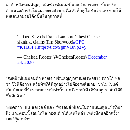
ค่าตัวหลังหมดสัญญาเมื่อช่วงซัมเมอร์ และสามารถก้าวขึ้นมายึด
ตำแหน่งตัวจริงในแผงกองหลังของทีม สิงห์บลู ได้สำเร็จและช่วยให้
ทีมเล่นเกมรับได้ดีขึ้นในฤดูกาลนี้
Thiago Silva is Frank Lampard’s best Chelsea
signing, claims Tim Sherwood
#CFC
#KTBFFH
https://t.co/SgmVBNp2Vy
— Chelsea Rooter (@ChelseaRooter)
December
24, 2020
“สิ่งหนึ่งที่แน่นอนคือ พวกเขาเซ็นสัญญากับนักเตะอย่าง ติอาโก้ ซิล
วา ซึ่งนี่คือการเสริมทัพที่ดีที่สุดอย่างไม่ต้องสงสัยเลย เขาไม่ใช่แค่
เป็นนักเตะที่มีประสบการณ์เท่านั้น แต่ยังช่วยให้ เคิร์ท ซูมา เล่นได้ดี
ขึ้นอีกด้วย”
“ผมคิดว่า เบน ชิลเวลล์ และ รีซ เจมส์ ที่เล่นในตำแหน่งฟูลแบ็คก็น่า
ทึ่ง และตอนนี้ เอ็นโกโล ก็องแต้ ก็ได้เล่นในตำแหน่งที่ถนัดอีกครั้ง”
เชอร์วู้ด กล่าว