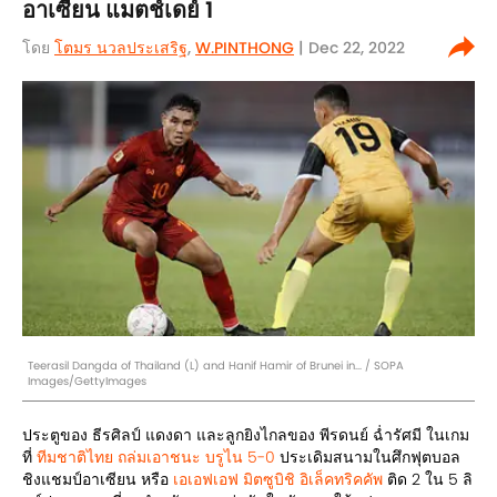
อาเซียน แมตช์เดย์ 1
โดย
โตมร นวลประเสริฐ
,
W.PINTHONG
| Dec 22, 2022
Teerasil Dangda of Thailand (L) and Hanif Hamir of Brunei in... / SOPA
Images/GettyImages
ประตูของ ธีรศิลป์ แดงดา และลูกยิงไกลของ พีรดนย์ ฉ่ำรัศมี ในเกม
ที่
ทีมชาติไทย ถล่มเอาชนะ บรูไน 5-0
ประเดิมสนามในศึกฟุตบอล
ชิงแชมป์อาเซียน หรือ
เอเอฟเอฟ มิตซูบิชิ อิเล็คทริคคัพ
ติด 2 ใน 5 ลิ