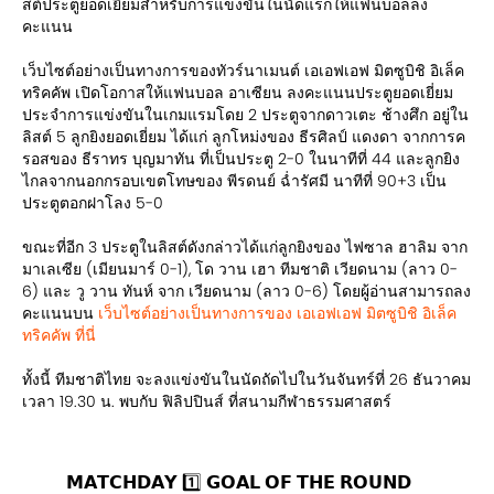
สต์ประตูยอดเยี่ยมสำหรับการแข่งขันในนัดแรกให้แฟนบอลลง
คะแนน
เว็บไซต์อย่างเป็นทางการของทัวร์นาเมนต์ เอเอฟเอฟ มิตซูบิชิ อิเล็ค
ทริคคัพ เปิดโอกาสให้แฟนบอล อาเซียน ลงคะแนนประตูยอดเยี่ยม
ประจำการแข่งขันในเกมแรมโดย 2 ประตูจากดาวเตะ ช้างศึก อยู่ใน
ลิสต์ 5 ลูกยิงยอดเยี่ยม ได้แก่ ลูกโหม่งของ ธีรศิลป์ แดงดา จากการค
รอสของ ธีราทร บุญมาทัน ที่เป็นประตู 2-0 ในนาทีที่ 44 และลูกยิง
ไกลจากนอกกรอบเขตโทษของ พีรดนย์ ฉ่ำรัศมี นาทีที่ 90+3 เป็น
ประตูตอกฝาโลง 5-0
ขณะที่อีก 3 ประตูในลิสต์ดังกล่าวได้แก่ลูกยิงของ ไฟซาล ฮาลิม จาก
มาเลเซีย (เมียนมาร์ 0-1), โด วาน เฮา ทีมชาติ เวียดนาม (ลาว 0-
6) และ วู วาน ทันห์ จาก เวียดนาม (ลาว 0-6) โดยผู้อ่านสามารถลง
คะแนนบน
เว็บไซต์อย่างเป็นทางการของ เอเอฟเอฟ มิตซูบิชิ อิเล็ค
ทริคคัพ ที่นี่
ทั้งนี้ ทีมชาติไทย จะลงแข่งขันในนัดถัดไปในวันจันทร์ที่ 26 ธันวาคม
เวลา 19.30 น. พบกับ ฟิลิปปินส์ ที่สนามกีฬาธรรมศาสตร์
𝗠𝗔𝗧𝗖𝗛𝗗𝗔𝗬 1️⃣ 𝗚𝗢𝗔𝗟 𝗢𝗙 𝗧𝗛𝗘 𝗥𝗢𝗨𝗡𝗗