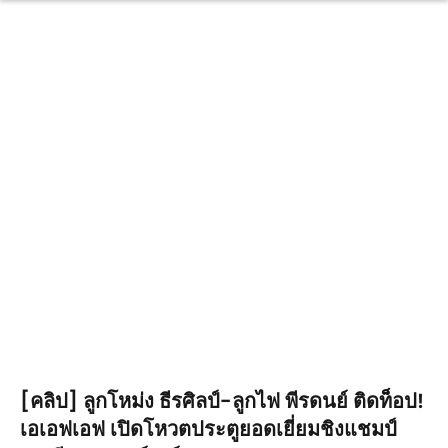
[คลิป] ลูกโหม่ง ธีรศิลป์-ลูกไฟ พีรดนย์ ติดท็อป!
เอเอฟเอฟ เปิดโหวตประตูยอดเยี่ยมชิงแชมป์