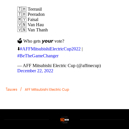
🇹🇭 Teerasil
🇹🇭 Peeradon
🇲🇾 Faisal
🇻🇳 Van Hau
🇻🇳 Van Thanh
🗳️ Who gets 𝙮𝙤𝙪𝙧 vote?
⬇️
#AFFMitsubishiElectricCup2022
|
#BeTheGameChanger
— AFF Mitsubishi Electric Cup (@affmecup)
December 22, 2022
/
โฮมเพจ
AFF Mitsubishi Electric Cup