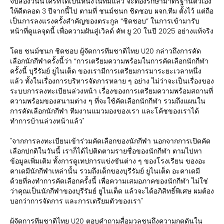
จบสองวันนี้ใครที่ได้เป็นหนึ่งในทีมแล้ว จะต้องรักษามาตรฐานตัวเอง
ให้ดีตลอด 3 ปีจากนี้ไป ตามที่ ชนม์ชนก ชิดชอบ ผจก.ทีม ตั้งไว้ แต่ถือ
เป็นการลงแรงครั้งสำคัญของตระกูล “ชิดชอบ” ในการเข้ามารับ
หน้าที่ดูแลจุดนี้ เพื่อความฝันสู่เวิลด์ คัพ ยู 20 ในปี 2025 อย่างแท้จริง
โดย ชนม์ชนก ชิดชอบ ผู้จัดการทีมชาติไทย U20 กล่าวถึงการคัด
เลือกนักกีฬาครั้งนี้ว่า “การเตรียมความพร้อมในการคัดเลือกนักกีฬา
ครั้งนี้ บุรีรัมย์ ยูไนเต็ด ของเรามีการเตรียมการมาระยะเวลาหนึ่ง
แล้ว ทั้งในเรื่องการบริหารจัดการหลาย ๆ อย่าง ไม่ว่าจะเป็นเรื่องของ
ระบบการลงทะเบียนล่วงหน้า เรื่องของการเตรียมความพร้อมสถานที่
ความพร้อมของสนามต่าง ๆ ที่จะใช้คัดเลือกนักกีฬา รวมถึงแผนใน
การคัดเลือกนักกีฬา ทีมงานแมวมองของเรา และโค้ชของเราได้
ทำการบ้านล่วงหน้าแล้ว"
"จากการลงทะเบียนเข้าร่วมคัดเลือกของนักกีฬา นอกจากการเปิดคัด
เลือกปกติในวันนี้ เราก็ได้ไปติดตามรายชื่อของนักกีฬา ตามไปหา
ข้อมูลเพิ่มเติม ทั้งการดูเทปการแข่งขันต่าง ๆ ของโรงเรียน ของอะ
คาเดมีนักกีฬาเหล่านั้น รวมถึงเด็กของบุรีรัมย์ ยูไนเต็ด อะคาเดมี
ด้วยที่ลงทำการคัดเลือกครั้งนี้ เพื่อความเสมอภาคของนักกีฬา ไม่ใช่
ว่าคุณเป็นนักกีฬาของบุรีรัมย์ ยูไนเต็ด แล้วจะได้อภิสิทธิ์พิเศษ ผมต้อง
บอกว่าการจัดการ และการเตรียมตัวของเรา"
ผู้จัดการทีมชาติไทย U20 ตอบคำถามสื่อมวลชนถึงความกดดันใน