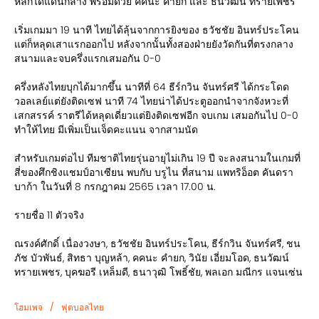
หลักได้แดนกลาง พร้อมด้วย คคนะ คำยก และ ธนวัฒน์ ทรายเพชร
เริ่มเกมมา 19 นาที ไทยได้ลุ้นจากการยิงของ ธวัชชัย อินทร์ประโคน
แต่ก็หลุดเสาแรกออกไป หลังจากนั้นทั้งสองฝ่ายยังวัดกันที่ตรงกลาง
สนามและจบครึ่งแรกเสมอกัน 0-0
ครึ่งหลังไทยบุกได้มากขึ้น นาทีที่ 64 ธีร์กวิน จันทร์ศรี ได้กระโดด
วอลเลย์แต่ยังติดเซฟ นาที 74 ไทยน่าได้ประตูออกนำจากจังหวะที่
เสกสรรค์ ราตรีได้หลุดเดี่ยวแต่ยิงติดเซฟอีก จบเกม เสมอกันไป 0-0
ทำให้ไทย มีเพิ่มเป็นเจ็ดคะแนน จากสามนัด
สำหรับเกมต่อไป ทีมชาติไทยรุ่นอายุไม่เกิน 19 ปี จะลงสนามในเกมที่
สี่ของศึกชิงแชมป์อาเซียน พบกับ บรูไน ที่สนาม แพทริอ็อต คันดรา
บาก้า ในวันที่ 8 กรกฎาคม 2565 เวลา 17.00 น.
รายชื่อ 11 ตัวจริง
ณรงค์ศักดิ์ เนื่องวงษา, ธวัชชัย อินทร์ประโคน, ธีร์กวิน จันทร์ศรี, ชน
ภัช บัวพันธ์, สิทธา บุญหล้า, คคนะ คำยก, วินัย เอี่ยมโอด, ธนวัฒน์
ทรายเพชร, บุคฆอรี เหล็มดี, ธนาวุฒิ โพธิ์ชัย, พลเอก มณีกร แจนเซ่น
/
โฮมเพจ
ฟุตบอลไทย