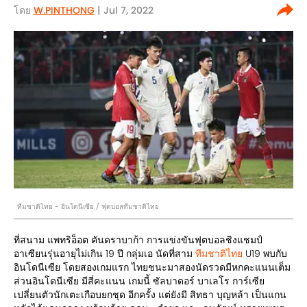
โดย
W.PINTHONG
| Jul 7, 2022
ทีมชาติไทย - อินโดนีเซีย / ฟุตบอลทีมชาติไทย
ที่สนาม แพทริอ็อต คันดราบาก้า การแข่งขันฟุตบอลชิงแชมป์
อาเซียนรุ่นอายุไม่เกิน 19 ปี กลุ่มเอ นัดที่สาม
ทีมชาติไทย
U19 พบกับ
อินโดนีเซีย โดยสองเกมแรก ไทยชนะมาสองนัดรวดมีหกคะแนนเต็ม
ส่วนอินโดนีเซีย มีสี่คะแนน เกมนี้ ซัลบาดอร์ บาเลโร การ์เซีย
เปลี่ยนตัวนักเตะเกือบยกชุด อีกครั้ง แต่ยังมี สิทธา บุญหล้า เป็นแกน