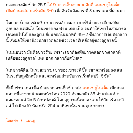
กองกลางดัตช์ วัย 25 ปี
ได้รับบาดเจ็บจากเกมลีกที่ แมนฯ ยูไนเต็ด
เปิดบ้านถล่ม บอร์นมัธ 3-0
เมื่อคืนวันอังคาร ที่ 3 มกราคม ที่ผ่านมา
โดย มาร์กอส เซเนซี ปราการหลัง เดอะ เชอร์รีส์ กะจะเสียบสกัด
ลูกบอล แต่มันไปโดนเข่าของ ฟาน เดอ เบ็ค จนทำให้เขาไม่สามารถ
เล่นต่อไปได้ และถูกเปลี่ยนออกในนาทีที่ 45+2 ซึ่งอาการเจ็บดังกล่าว
นี้ ส่งผลให้เขาต้องพักยาวตลอดช่วงเวลาที่เหลืออยู่ของฤดูกาลนี้
''แน่นอนว่า มันคือข่าวร้าย เพราะเขาต้องพักยาวตลอดช่วงเวลาที่
เหลือของฤดูกาล'' เทน ฮาก กล่าวกับสโมสร
''แต่ข่าวดีคือ, ในระยะยาว, เข่าของเขาจะดีขึ้น เขาจะพร้อมลงเล่น
ในระดับสูงอีกครั้ง และจะพร้อมสำหรับการเริ่มต้นปรี-ซีซั่น''
ทั้งนี้ ฟาน เดอ เบ็ค ย้ายจาก อาแจ็กซ์ มายัง
แมนฯ ยูไนเต็ด
เมื่อช่วง
ตลาดซื้อ-ขายนักเตะหน้าร้อน 2020 ด้วยค่าตัว 35 ล้านปอนด์ +
แอด-ออนส์ อีก 5 ล้านปอนด์ โดยฤดูกาลนี้เขาลงเล่นใหักับ เร้ด เดวิ
ลส์ ไปเพียง 10 นัด หรือ 294 นาทีเท่านั้น รวมทุกรายการ
/
โฮมเพจ
แมนยู