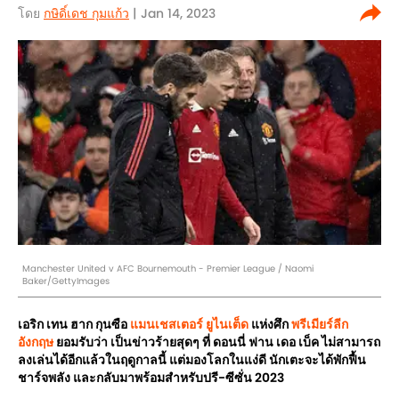
โดย
กษิดิ์เดช กุมแก้ว
| Jan 14, 2023
Manchester United v AFC Bournemouth - Premier League / Naomi
Baker/GettyImages
เอริก เทน ฮาก กุนซือ
แมนเชสเตอร์ ยูไนเต็ด
แห่งศึก
พรีเมียร์ลีก
อังกฤษ
ยอมรับว่า เป็นข่าวร้ายสุดๆ ที่ ดอนนี่ ฟาน เดอ เบ็ค ไม่สามารถ
ลงเล่นได้อีกแล้วในฤดูกาลนี้ แต่มองโลกในแง่ดี นักเตะจะได้พักฟื้น
ชาร์จพลัง และกลับมาพร้อมสำหรับปรี-ซีซั่น 2023