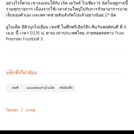
อย่างไรก็ตาม เขาลงเล่นให้กับ เร้ด เดวิลส์ ไปเพียง 14 นัดในฤดูกาลนี้
รวมทุกรายการ เนื่องจากใช้เวลาส่วนใหญ่ไปกับการรักษาอาการบาด
เจ็บของตัวเอง และพลาดช่วยต้นสังกัดไปแล้วอย่างน้อย 27 นัด
ยูไนเต็ด มีคิวบุกไปเยือน เชลซี ในศึกพรีเมียร์ลีก คืนวันพฤหัสบดี ที่ 4
เม.ย. นี้ เวลา 02.15 น. ตามเวลาประเทศไทย, ถ่ายทอดสดทาง True
Premier Football 3
แท็กที่เกี่ยวข้อง
เชลซี
แมนเชสเตอร์ ยูไนเต็ด
พรีเมียร์ลีก
/
โฮมเพจ
แมนยู