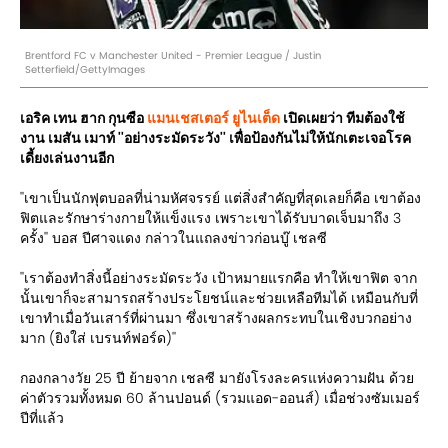
Brentford FC v Manchester United - Premier League / Justin
Setterfield/GettyImages
เอริค เทน ฮาก กุนซือ
แมนเชสเตอร์ ยูไนเต็ด
เปิดเผยว่า ทีมต้องใช้
งาน เมสัน เมาท์ ''อย่างระมัดระวัง'' เพื่อป้องกันไม่ให้นักเตะเจอโรค
เดี้ยงเล่นงานอีก
''เขาเป็นนักฟุตบอลที่น่ามหัศจรรย์ แต่สิ่งสำคัญที่สุดเลยก็คือ เขาต้อง
ฟิตและรักษาร่างกายให้แข็งแรง เพราะเขาได้รับบาดเจ็บมาถึง 3
ครั้ง'' บอส ปีศาจแดง กล่าวในแถลงข่าวก่อนบู๊ เชลซี
''เราต้องทำสิ่งนี้อย่างระมัดระวัง เป้าหมายแรกคือ ทำให้เขาฟิต จาก
นั้นเขาก็จะสามารถสร้างประโยชน์และช่วยเหลือทีมได้ เหมือนกับที่
เขาทำเมื่อวันเสาร์ที่ผ่านมา ซึ่งเขาสร้างผลกระทบในเชิงบวกอย่าง
มาก (ยิงใส่ เบรนท์ฟอร์ด)''
กองกลางวัย 25 ปี ย้ายจาก เชลซี มายังโรงละครแห่งความฝัน ด้วย
ค่าตัวรวมทั้งหมด 60 ล้านปอนด์ (รวมแอด-ออนส์) เมื่อช่วงซัมเมอร์
ปีที่แล้ว