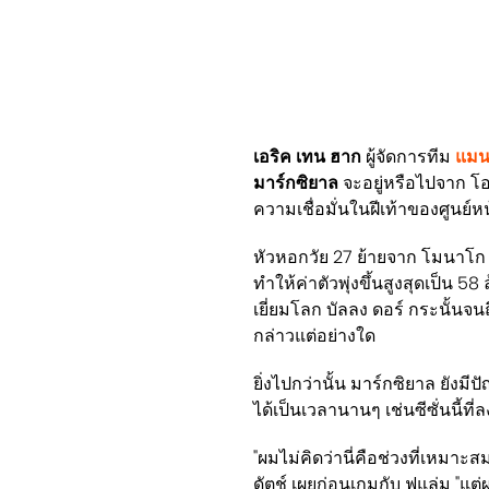
เอริค เทน ฮาก
ผู้จัดการทีม
แมนเ
มาร์กซิยาล
จะอยู่หรือไปจาก โอ
ความเชื่อมั่นในฝีเท้าของศูนย์ห
หัวหอกวัย 27 ย้ายจาก โมนาโก 
ทำให้ค่าตัวพุ่งขึ้นสูงสุดเป็น 
เยี่ยมโลก บัลลง ดอร์ กระนั้นจน
กล่าวแต่อย่างใด
ยิ่งไปกว่านั้น มาร์กซิยาล ยัง
ได้เป็นเวลานานๆ เช่นซีซั่นนี้ที
"ผมไม่คิดว่านี่คือช่วงที่เหมาะส
ดัตช์ เผยก่อนเกมกับ ฟูแล่ม "แต