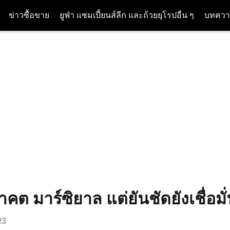
ข่าวซื้อขาย
ยูฟ่า แชมเปี้ยนส์ลีก และถ้วยยุโรปอื่น ๆ
บทควา
 มาร์ซิยาล แต่ยันชัดยังเชื่อมั่น
23