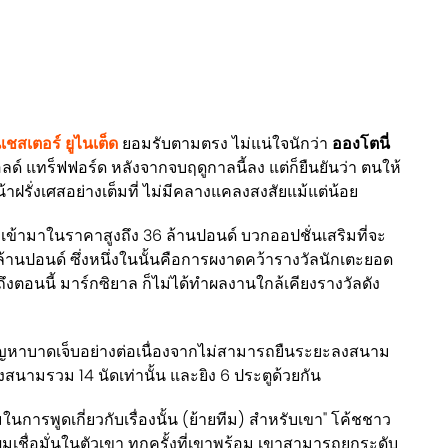
ชสเตอร์ ยูไนเต็ด
ยอมรับตามตรง ไม่แน่ใจนักว่า
อองโตนี่
ลด์ แทร็ฟฟอร์ด หลังจากจบฤดูกาลนี้ลง แต่ก็ยืนยันว่า ตนให้
น้าฝรั่งเศสอย่างเต็มที่ ไม่มีคลางแคลงสงสัยแม้แต่น้อย
เข้ามาในราคาสูงถึง 36 ล้านปอนด์ บวกออปชั่นเสริมที่จะ
58 ล้านปอนด์ ซึ่งหนึ่งในนั้นคือการผงาดคว้ารางวัลนักเตะยอด
ถึงตอนนี้ มาร์กซิยาล ก็ไม่ได้ทำผลงานใกล้เคียงรางวัลดัง
มีปัญหาบาดเจ็บอย่างต่อเนื่องจากไม่สามารถยืนระยะลงสนาม
่ลงสนามรวม 14 นัดเท่านั้น และยิง 6 ประตูด้วยกัน
มในการพูดเกี่ยวกับเรื่องนั้น (ย้ายทีม) สำหรับเขา" โค้ชชาว
่ผมเชื่อมั่นในตัวเขา ทุกครั้งที่เขาพร้อม เขาสามารถยกระดับ