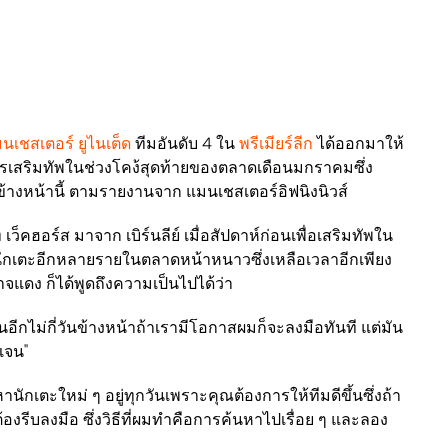
นเชสเตอร์ ยูไนเต็ด
ทีมอันดับ 4 ใน
พรีเมียร์ลีก
ได้ออกมาให้
ารเสริมทัพในช่วงโคง้สุดท้ายของตลาดเดือนมกราคมซึ่ง
ข้างหน้านี้ ตามรายงานจาก แมนเชสเตอร์อิฟนิงนิวส์
ท เว็คฮอร์ส มาจาก เบิร์นลีย์ เมื่อสัปดาห์ก่อนเพื่อเสริมทัพใน
บนักเตะอีกหลายรายในตลาดหน้าหนาวซึ่งเหลือเวลาอีกเพียง
ศาจแดง ก็ได้พูดถึงความเป็นไปได้ว่า
ในอีกไม่กี่วันข้างหน้าถ้าเรามีโอกาสผมก็จะลงมือทันที แต่มัน
ดเจน"
นักเตะใหม่ ๆ อยู่ทุกวันเพราะคุณต้องการให้ทีมดีขึ้นซึ่งถ้า
องรีบลงมือ ซึ่งวิธีที่ผมทำคือการค้นหาไปเรื่อย ๆ และลอง