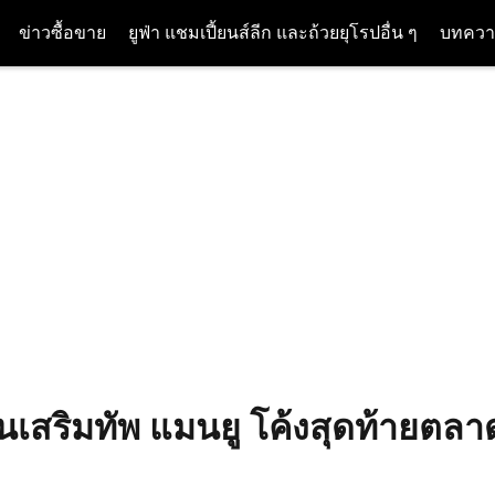
ข่าวซื้อขาย
ยูฟ่า แชมเปี้ยนส์ลีก และถ้วยยุโรปอื่น ๆ
บทควา
นเสริมทัพ แมนยู โค้งสุดท้ายตล