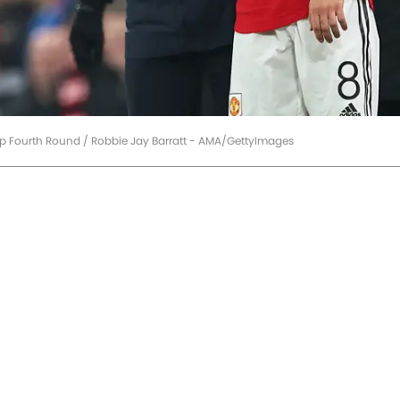
up Fourth Round / Robbie Jay Barratt - AMA/GettyImages