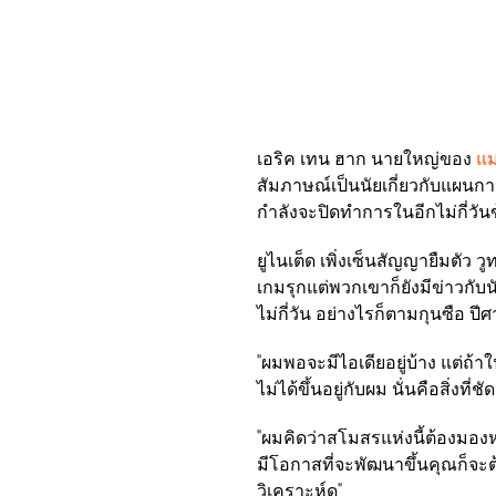
เอริค เทน ฮาก นายใหญ่ของ
แม
สัมภาษณ์เป็นนัยเกี่ยวกับแผนก
กำลังจะปิดทำการในอีกไม่กี่วัน
ยูไนเต็ด เพิ่งเซ็นสัญญายืมตัว วู
เกมรุกแต่พวกเขาก็ยังมีข่าวกั
ไม่กี่วัน อย่างไรก็ตามกุนซือ ปี
"ผมพอจะมีไอเดียอยู่บ้าง แต่ถ้า
ไม่ได้ขึ้นอยู่กับผม นั่นคือสิ่งที่ชั
"ผมคิดว่าสโมสรแห่งนี้ต้องมองหา
มีโอกาสที่จะพัฒนาขึ้นคุณก็จะต้
วิเคราะห์ดู"