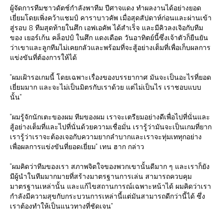
ผู้จัดการทีมชาวดัตช์กำลังพาทีม ปีศาจแดง ทำผลงานได้อย่างยอด
เยี่ยมโดยเพิ่งคว้าแชมป์ คาราบาวคัพ เมื่อสุดสัปดาห์ก่อนและผ่านเข้า
สู่รอบ 8 ทีมสุดท้ายในศึก เอฟเอคัพ ได้สำเร็จ และมีคิวลงเจิอกับทีม
ของ เยอร์เก้น คล็อปป์ ในศึก แดงเดือด วันอาทิตย์นี้ซึ่งเจ้าตัวก็ยืนยัน
ว่าเขาและลูกทีมไม่เคยกลัวและพร้อมที่จะสู้อย่างเต็มที่เพื่อเก็บผลการ
แข่งขันที่ต้องการให้ได้
"ผมเฝ้ารอเกมนี้ โดยเฉพาะเรื่องของบรรยากาศ มันจะเป็นอะไรที่ยอด
เยี่ยมมาก และจะไม่เป็นมิตรกับเราด้วย แต่ไม่เป็นไร เราชอบแบบ
นั้น"
"ผมรู้จักนักเตะของผม ทีมของผม เราจะเตรียมอย่างดีเพื่อไปที่นั่นและ
สู้อย่างเต็มที่และไปที่นั่นด้วยความเชื่อมั่น เรารู้ว่ามันจะเป็นเกมที่ยาก
เรารู้ว่าเราจะต้องเจอกับความยากลำบากและเราจะทุ่มเททุกอย่าง
เพื่อผลการแข่งขันที่ยอดเยี่ยม" เทน ฮาก กล่าว
"ผมคิดว่าทีมของเรา สภาพจิตใจของพวกเขานั้นดีมาก ๆ และเราก็ยัง
มีผู้นำในทีมมากมายที่สร้างมาตรฐานการเล่น สามารถควบคุม
มาตรฐานเหล่านั้น และแก้ไขสถานการณ์เฉพาะหน้าได้ ผมคิดว่าเรา
กำลังมีความสุขกับกระบวนการเหล่านี้แต่มันสามารถดีกว่านี้ได้ ซึ่ง
เราต้องทำให้เป็นแนวทางที่ชัดเจน"