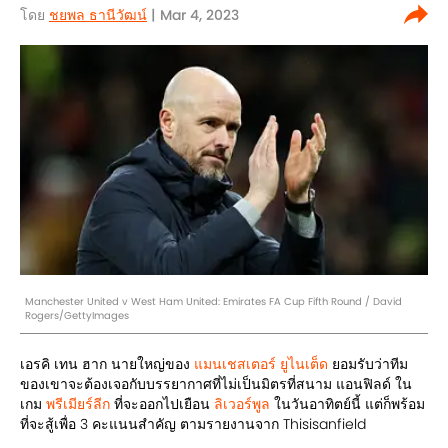
โดย
ชยพล ธานีวัฒน์
| Mar 4, 2023
Manchester United v West Ham United: Emirates FA Cup Fifth Round / David
Rogers/GettyImages
เอรคิ เทน ฮาก นายใหญ่ของ
แมนเชสเตอร์ ยูไนเต็ด
ยอมรับว่าทีม
ของเขาจะต้องเจอกับบรรยากาศที่ไม่เป็นมิตรที่สนาม แอนฟิลด์ ใน
เกม
พรีเมียร์ลีก
ที่จะออกไปเยือน
ลิเวอร์พูล
ในวันอาทิตย์นี้ แต่ก็พร้อม
ที่จะสู้เพื่อ 3 คะแนนสำคัญ ตามรายงานจาก Thisisanfield