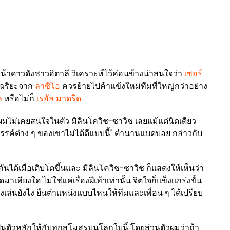
้าดาวดังชาวอิตาลี วิเคราะห์ไว้ค่อนข้างน่าสนใจว่า
เซอร์
จฉริยะจาก
ลาซิโอ
ควรย้ายไปค้าแข้งใหม่ทีมที่ใหญ่กว่าอย่าง
ูล
หรือไม่ก็
เรอัล มาดริด
 ผมไม่เคยสนใจในตัว มิลินโควิช-ซาวิช เลยแม้แต่นิดเดียว
วรรค์ต่าง ๆ ของเขาไม่ได้ดีแบบนี้" ตำนานแบดบอย กล่าวกับ
ันได้เมื่อเติบโตขึ้นและ มิลินโควิช-ซาวิช ก็แสดงให้เห็นว่า
ียงใด ไม่ใช่แค่เรื่องฝีเท้าเท่านั้น จิตใจก็แข็งแกร่งขั้น
องเล่นยังไง ยืนตำแหน่งแบบไหนให้ทีมและเพื่อน ๆ ได้เปรียบ
ตัวหลักให้กับทุกสโมสรบนโลกใบนี้ โดยส่วนตัวผมว่าถ้า