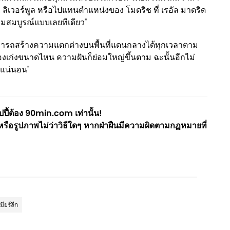
, ลิเวอร์พูล หรือไปแทนตำแหน่งของ โมดริช ที่ เรอัล มาดริด
ยมสมบูรณ์แบบเลยทีเดียว"
สามารถสร้างความแตกต่างบนพื้นที่แดนกลางได้ทุกเวลาตาม
วเองเก่งขนาดไหน ความฝันก็ย่อมใหญ่ขึ้นตาม ฉะนั้นอีกไม่
แน่นอน"
ี้ต้อง 90min.com เท่านั้น!
ือรูปภาพไม่ว่าวิธีใดๆ หากฝ่าฝืนมีความผิดตามกฏหมายที่
มียร์ลีก