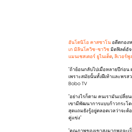
อันโตนิโอ คาสซาโน
อดีตกองหน
เก มิลินโควิช-ซาวิช
มิดฟิลด์อั
แมนเชสเตอร์ ยูไนเต็ด
,
ลิเวอร์พ
"ถ้าย้อนกลับไปเมื่อหลายปีก่อน
เพราะสมัยนั้นทั้งฝีเท้าและพรส
Bobo TV
"อย่างไรก็ตาม คนเรามันเปลี่ยนก
เขามีพัฒนาการแบบก้าวกระโดดมาเพ
สุดแถมยังรู้อยู่ตลอดเวลว่าจะต้
คู่แข่ง"
"คุณภาพของเขาสูงมากพอจะเป็น