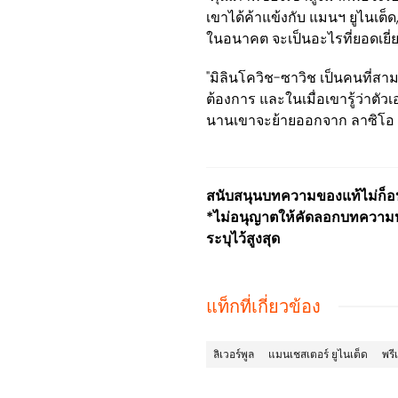
เขาได้ค้าแข้งกับ แมนฯ ยูไนเต็ด
ในอนาคต จะเป็นอะไรที่ยอดเยี่
"มิลินโควิช-ซาวิช เป็นคนที่
ต้องการ และในเมื่อเขารู้ว่าตั
นานเขาจะย้ายออกจาก ลาซิโอ 
สนับสนุนบทความของแท้ไม่ก็อปป
*ไม่อนุญาตให้คัดลอกบทความหร
ระบุไว้สูงสุด
แท็กที่เกี่ยวข้อง
ลิเวอร์พูล
แมนเชสเตอร์ ยูไนเต็ด
พรีเ