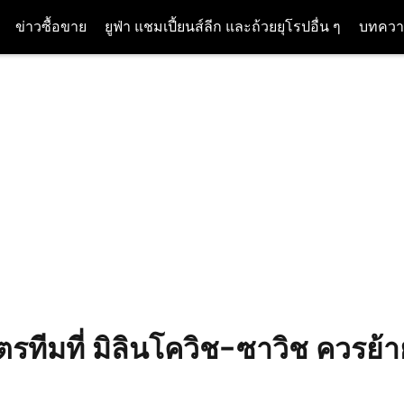
ข่าวซื้อขาย
ยูฟ่า แชมเปี้ยนส์ลีก และถ้วยยุโรปอื่น ๆ
บทควา
รทีมที่ มิลินโควิช-ซาวิช ควรย้