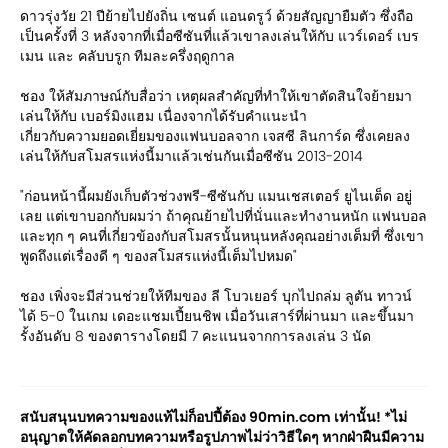
ดาวรุ่งวัย 21 ปีย้ายไปยังถิ่น เซนต์ แอนดรูว์ ด้วยสัญญายืมตัว ซึ่งถือ
เป็นครั้งที่ 3 หลังจากที่เมื่อซีซันที่แล้วเขาลงเล่นให้กับ แวร์เดอร์ เบร
เมน และ คลับบรูก ทีมละครึ่งฤดูกาล
ชอง ให้สัมภาษณ์กับสื่อว่า เหตุผลสำคัญที่ทำให้เขาตัดสินใจย้ายมา
เล่นให้กับ เบอร์มิงแฮม เนื่องจากได้รับคำแนะนำ
เกี่ยวกับความยอดเยี่ยมของแฟนบอลจาก เจสซี ลินการ์ด ซึ่งเคยลง
เล่นให้กับสโมสรแห่งนี้มาแล้วเช่นกันเมื่อซีซัน 2013-2014
"ก่อนหน้านี้ผมยังเก็บตัวช่วงพรี-ซีซันกับ แมนเชสเตอร์ ยูไนเต็ด อยู่
เลย แต่เขาบอกกับผมว่า ถ้าคุณย้ายไปที่นั่นและทำงานหนัก แฟนบอล
และทุก ๆ คนที่เกี่ยวข้องกับสโมสรนั้นหนุนหลังคุณอย่างเต็มที่ ซึ่งเขา
พูดถึงแต่เรื่องดี ๆ ของสโมสรแห่งนี้เต็มไปหมด"
ชอง เพิ่งจะมีส่วนช่วยให้ทีมของ ลี โบวเยอร์ บุกไปถล่ม ลูตัน ทาวน์
ได้ 5-0 ในเกม เดอะแชมเปี้ยนชิพ เมื่อวันเสาร์ที่ผ่านมา และขึ้นมา
รั้งอันดับ 8 ของตารางโดยมี 7 คะแนนจากการลงเล่น 3 นัด
สนับสนุนบทความของแท้ไม่ก็อปปี้ต้อง 90min.com เท่านั้น! *ไม่
อนุญาตให้คัดลอกบทความหรือรูปภาพไม่ว่าวิธีใดๆ หากฝ่าฝืนมีความ