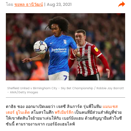
โดย
ชยพล ธานีวัฒน์
| Aug 23, 2021
Sheffield United v Birmingham City - Sky Bet Championship / Robbie Jay Barratt
- AMA/Getty Images
ตาฮิธ ชอง ออกมาเปิดเผยว่า เจสซี ลินการ์ด รุ่นพี่ในทีม
แมนเชส
เตอร์ ยูไนเต็ด
สโมสรในศึก
พรีเมียร์ลีก
เป็นคนที่มีส่วนสำคัญที่ช่วย
ให้เขาตัดสินใจย้ายมาเล่นให้กับ เบอร์มิงแฮม ด้วยสัญญายืมตัวในซี
ซันนี้ ตามรายงานจาก เบอร์มิงแฮมไลฟ์