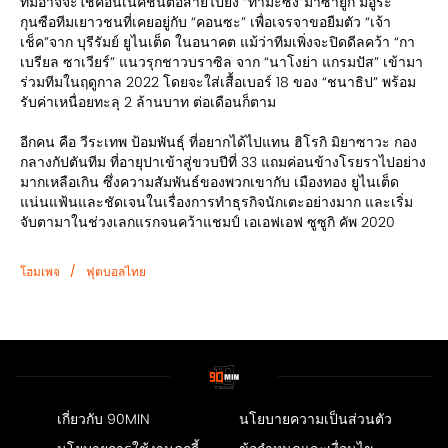
ทีมอาจจะใช้คอนเนคชั่นต่อสายไปยัง “ทามะซัง”มาซายูกิ มิอูระ
กุนซือทีมเยาวชนที่เคยอยู่กับ “คอนซะ” เพื่อเจรจาขอยืมตัว “เจ้า
เช็ค”จาก บุรีรัมย์ ยูไนเต็ด ในอนาคต แม้ว่าทีมเพิ่งจะปิดดีลคว้า “กา
เบรียล ซาเวียร์” แนวรุกชาวบราซิล จาก “นาโงย่า แกรมปัส” เข้ามา
ร่วมทีมในฤดูกาล 2022 โดยจะใส่เสื้อเบอร์ 18 ของ “ชนาธิป” พร้อม
รับค่าเหนื่อยทะลุ 2 ล้านบาท ต่อเดือนก็ตาม
อีกคน คือ วีระเทพ ป้อมพันธุ์ ที่อยากได้ไปแทน ฮิโรกิ มิยาซาวะ กอง
กลางกัปตันทีม ที่อายุปาเข้าสู่ขวบปีที่ 33 แถมค่อนข้างโรยราไปอย่าง
มากเหลือเกิน ซึ่งความสัมพันธ์ของพวกเขากับ เมืองทอง ยูไนเต็ด
แน่นแฟ้นและชัดเจนในเรื่องการทำธุรกิจนักเตะอย่างมาก และเริ่ม
จับตามาในช่วงเลกแรกจนคว้าแชมป์ เอเอฟเอฟ ซูซูกิ คัพ 2020
/
โฮมเพจ
ฟุตบอลไทย
เกี่ยวกับ 90MIN
นโยบายความเป็นส่วนตัว