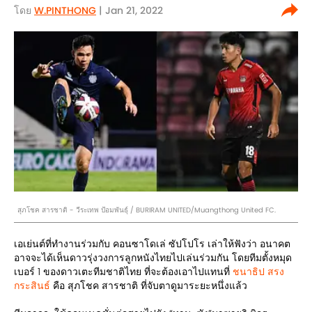
โดย
W.PINTHONG
| Jan 21, 2022
สุภโชค สารชาติ - วีระเทพ ป้อมพันธุ์ / BURIRAM UNITED/Muangthong United FC.
เอเย่นต์ที่ทำงานร่วมกับ คอนซาโดเล่ ซัปโปโร เล่าให้ฟังว่า อนาคต
อาจจะได้เห็นดาวรุ่งวงการลูกหนังไทยไปเล่นร่วมกัน โดยทีมตั้งหมุด
เบอร์ 1 ของดาวเตะทีมชาติไทย ที่จะต้องเอาไปแทนที่
ชนาธิป สรง
กระสินธ์
คือ สุภโชค สารชาติ ที่จับตาดูมาระยะหนึ่งแล้ว