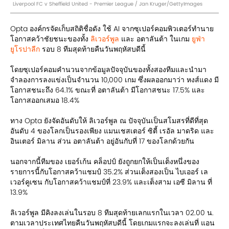
Liverpool FC v Sheffield United - Premier League / Jan Kruger/GettyImages
Opta องค์กรจัดเก็บสถิติชื่อดัง ใช้ AI จากซุเปอร์คอมพิวเตอร์ทำนาย
โอกาสคว้าชัยชนะของทั้ง
ลิเวอร์พูล
และ อตาลันต้า ในเกม
ยูฟ่า
ยูโรปาลีก
รอบ 8 ทีมสุดท้ายคืนวันพฤหัสบดีนี้
โดยซุเปอร์คอมคำนวนจากข้อมูลปัจจุบันของทั้งสองทีมและนำมา
จำลองการลงแข่งเป็นจำนวน 10,000 เกม ซึ่งผลออกมาว่า หงส์แดง มี
โอกาสชนะถึง 64.1% ขณะที่ อตาลันต้า มีโอกาสชนะ 17.5% และ
โอกาสออกเสมอ 18.4%
ทาง Opta ยังจัดอันดับให้ ลิเวอร์พูล ณ ปัจจุบันเป็นสโมสรที่ดีที่สุด
อันดับ 4 ของโลกเป็นรองเพียง แมนเชสเตอร์ ซิตี้ เรอัล มาดริด และ
อินเตอร์ มิลาน ส่วน อตาลันต้า อยู่อันกับที่ 17 ของโลกด้วยกัน
นอกจากนี้ทีมของ เยอร์เก้น คล็อปป์ ยังถูกยกให้เป็นเต็งหนึ่งของ
รายการนี้กับโอกาสคว้าแชมป์ 35.2% ส่วนเต็งสองเป็น ไบเออร์ เล
เวอร์คูเซน กับโอกาสคว้าแชมป์ที่ 23.9% และเต็งสาม เอซี มิลาน ที่
13.9%
ลิเวอร์พูล มีคิงลงเล่นในรอบ 8 ทีมสุดท้ายเลกแรกในเวลา 02.00 น.
ตามเวลาประเทศไทยคืนวันพฤหัสบดีนี้ โดยเกมแรกจะลงเล่นที่ แอน