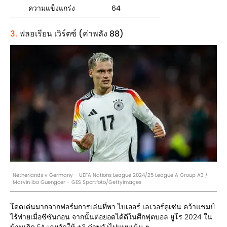
ความแข็งแกร่ง
64
3.
ฟลอเรียน เวิร์ตซ์ (ค่าพลัง 88)
Netherlands v Germany - UEFA Nations League 2024/25 League A Group A3 /
Marvin Ibo Guengoer - GES Sportfoto/GettyImages
โดดเด่นมากจากฟอร์มการเล่นที่พา ไบเออร์ เลเวอร์คูเซ่น คว้าแชมป์
ไร้พ่ายเมื่อซีซันก่อน จากนั้นต่อยอดได้ดีในศึกฟุตบอล ยูโร 2024 ใน
บ้านเกิด EA เลยจัดให้ +3 ค่าพลังไปแบบเน้น ๆ