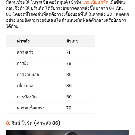
มีส่วนช่วยให้ โบรุสเซีย ดอร์ทมุนด์ เข้าชิง
แชมเปี้ยนส์ลีก
เมื่อซีซัน
ก่อน จึงทำให้ บรันด์ท ได้รับการอัพเกรดค่าพลังขึ้นมาจาก 84 เป็น
85 โดยจุดที่โดดเด่นที่สุดคือการเลี้ยงบอลที่ไส้ในค่าพลัง 83+ หมดทุก
อย่าง แถมยังสามารถจับเล่นในตำแหน่งมิดฟิลด์ตัวกลางหรือปีกขวา
ได้ด้วย
ค่าพลัง
ตัวเลข
ความเร็ว
71
การยิง
79
การจ่ายบอล
85
เลี้ยงบอล
86
การป้องกัน
50
ความแข็งแกร่ง
70
8.
จิลล์ โรร์ด (ค่าพลัง 86)