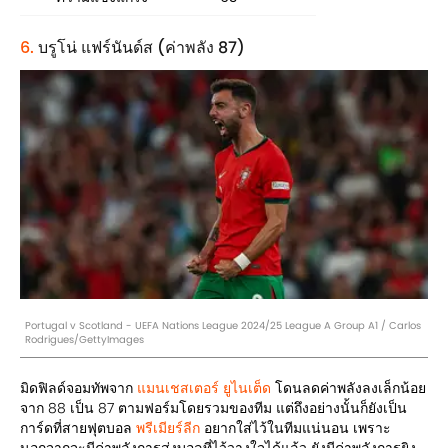
6.
บรูโน่ แฟร์นันด์ส (ค่าพลัง 87)
Portugal v Scotland - UEFA Nations League 2024/25 League A Group A1 / Carlos
Rodrigues/GettyImages
มิดฟิลด์จอมทัพจาก
แมนเชสเตอร์ ยูไนเต็ด
โดนลดค่าพลังลงเล็กน้อย
จาก 88 เป็น 87 ตามฟอร์มโดยรวมของทีม แต่ถึงอย่างนั้นก็ยังเป็น
การ์ดที่สายฟุตบอล
พรีเมียร์ลีก
อยากใส่ไว้ในทีมแน่นอน เพราะ