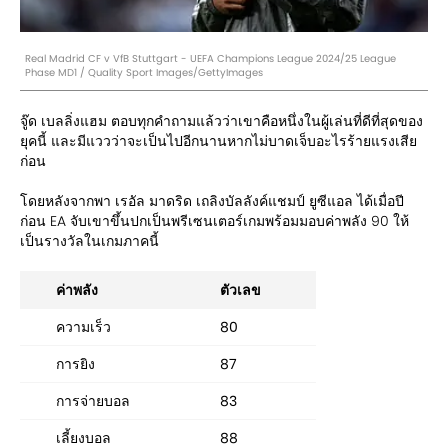
Real Madrid CF v VfB Stuttgart - UEFA Champions League 2024/25 League
Phase MD1 / Quality Sport Images/GettyImages
จู๊ด เบลลิ่งแฮม ตอบทุกคำถามแล้วว่าเขาคือหนึ่งในผู้เล่นที่ดีที่สุดของ
ยุคนี้ และมีแววว่าจะเป็นไปอีกนานหากไม่บาดเจ็บอะไรร้ายแรงเสีย
ก่อน
โดยหลังจากพา เรอัล มาดริด เถลิงบัลลังค์แชมป์ ยูซีแอล ได้เมื่อปี
ก่อน EA จับเขาขึ้นปกเป็นพรีเซนเตอร์เกมพร้อมมอบค่าพลัง 90 ให้
เป็นรางวัลในเกมภาคนี้
ค่าพลัง
ตัวเลข
ความเร็ว
80
การยิง
87
การจ่ายบอล
83
เลี้ยงบอล
88