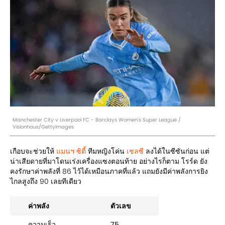
Manchester City v Liverpool FC - Barclays Women's Super League /
Visionhaus/GettyImages
เกือบจะช่วยให้
แมนฯ ซิตี้
ทีมหญิงโค่น
เชลซี
ลงได้ในซีซันก่อน แต่
น่าเสียดายที่มาโดนเร่งเครื่องแซงตอนท้าย อย่างไรก็ตาม โรร์ด ยัง
คงรักษาค่าพลังที่ 86 ไว้ได้เหมือนภาคที่แล้ว แถมยังมีค่าพลังการยิง
ไกลสูงถึง 90 เลยทีเดียว
ค่าพลัง
ตัวเลข
ความเร็ว
75