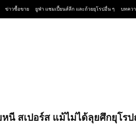
ข่าวซื้อขาย
ยูฟ่า แชมเปี้ยนส์ลีก และถ้วยยุโรปอื่น ๆ
บทควา
ายหนี สเปอร์ส แม้ไม่ได้ลุยศึกยุโร