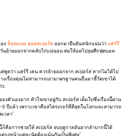
ของ
ท็อตแนม ฮอตสเปอร์ส
ออกมายืนยันหนักแน่นว่า
แฮร์รี
วันย้ายออกจากคลับไก่แน่นอน ต่อให้อดไปลุยศึกฟุตบอล
แต่พูดว่า แฮร์รี เคน ควรย้ายออกจาก สเปอร์ส หากไม่ได้ไป
บางเรื่องคุณไม่สามารถเอามาตรฐานคนอื่นมาชี้วัดเขาได้
rts
งตัวเองมาก หัวใจเขาอยู่กับ สเปอร์ส เต็มใบซึ่งเรื่องนี้ผ่าน
-8 ปีแล้ว เพราะเขาคือสไตรเกอร์ที่ดีสุดในโลกและสามารถ
อดเวลา"
นี้ก็คือการช่วยให้ สเปอร์ส จบฤดูกาลอันยากลำบากนี้ได้
ตรงหน้าแต่ละนัดต้องเน้นกันเป็นพิเศษ"