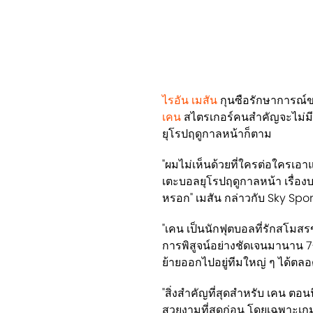
ไรอัน เมสัน
กุนซือรักษาการณ์
เคน
สไตรเกอร์คนสำคัญจะไม่มี
ยุโรปฤดูกาลหน้าก็ตาม
"ผมไม่เห็นด้วยที่ใครต่อใครเอา
เตะบอลยุโรปฤดูกาลหน้า เรื่อง
หรอก" เมสัน กล่าวกับ Sky Spo
"เคน เป็นนักฟุตบอลที่รักสโมสรขอ
การพิสูจน์อย่างชัดเจนมานาน 7
ย้ายออกไปอยู่ทีมใหญ่ ๆ ได้ตล
"สิ่งสำคัญที่สุดสำหรับ เคน ตอน
สวยงามที่สุดก่อน โดยเฉพาะเกม