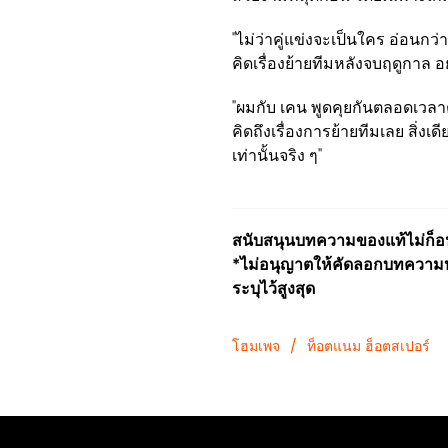
"ไม่ว่าคู่แข่งจะเป็นใคร อ่อนกว
คิดเรื่องย้ายทีมหลังจบฤดูกาล อย่
"ผมกับ เคน พูดคุยกันตลอดเวลาตั้ง
คิดถึงเรื่องการย้ายทีมเลย สิ่งเ
เท่านั้นจริง ๆ"
สนับสนุนบทความของแท้ไม่ก็อปป
*ไม่อนุญาตให้คัดลอกบทความหร
ระบุไว้สูงสุด
โฮมเพจ
/
ท็อตแนม ฮ็อตสเปอร์