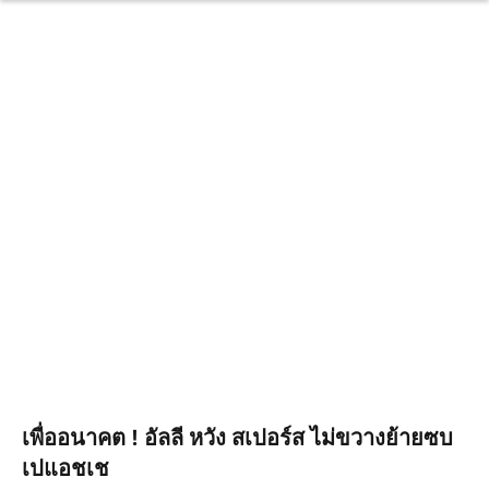
เพื่ออนาคต ! อัลลี หวัง สเปอร์ส ไม่ขวางย้ายซบ
เปแอชเช