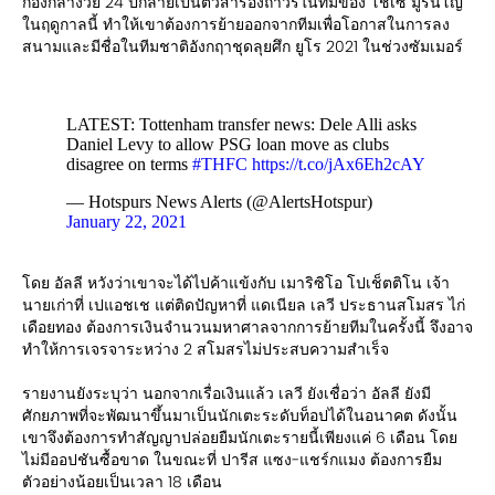
กองกลางวัย 24 ปีกลายเป็นตัวสำรองถาวรในทีมของ โชเซ มูรินโญ
ในฤดูกาลนี้ ทำให้เขาต้องการย้ายออกจากทีมเพื่อโอกาสในการลง
สนามและมีชื่อในทีมชาติอังกฤาชุดลุยศึก ยูโร 2021 ในช่วงซัมเมอร์
LATEST: Tottenham transfer news: Dele Alli asks
Daniel Levy to allow PSG loan move as clubs
disagree on terms
#THFC
https://t.co/jAx6Eh2cAY
— Hotspurs News Alerts (@AlertsHotspur)
January 22, 2021
โดย อัลลี หวังว่าเขาจะได้ไปค้าแข้งกับ เมาริซิโอ โปเช็ตติโน เจ้า
นายเก่าที่ เปแอชเช แต่ติดปัญหาที่ แดเนียล เลวี ประธานสโมสร ไก่
เดือยทอง ต้องการเงินจำนวนมหาศาลจากการย้ายทีมในครั้งนี้ จึงอาจ
ทำให้การเจรจาระหว่าง 2 สโมสรไม่ประสบความสำเร็จ
รายงานยังระบุว่า นอกจากเรื่อเงินแล้ว เลวี ยังเชื่อว่า อัลลี ยังมี
ศักยภาพที่จะพัฒนาขึ้นมาเป็นนักเตะระดับท็อปได้ในอนาคต ดังนั้น
เขาจึงต้องการทำสัญญาปล่อยยืมนักเตะรายนี้เพียงแค่ 6 เดือน โดย
ไม่มีออปชันซื้อขาด ในขณะที่ ปารีส แซง-แชร์กแมง ต้องการยืม
ตัวอย่างน้อยเป็นเวลา 18 เดือน