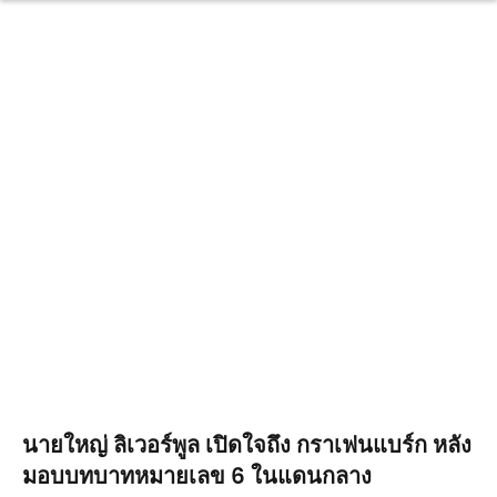
นายใหญ่ ลิเวอร์พูล เปิดใจถึง กราเฟนแบร์ก หลัง
มอบบทบาทหมายเลข 6 ในแดนกลาง