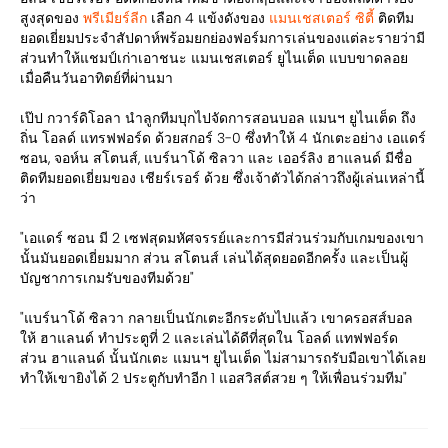
สูงสุดของ
พรีเมียร์ลีก
เลือก 4 แข้งดังของ
แมนเชสเตอร์ ซิตี้
ติดทีม
ยอดเยี่ยมประจำสัปดาห์พร้อมยกย่องฟอร์มการเล่นของแต่ละรายว่ามี
ส่วนทำให้แชมป์เก่าเอาชนะ แมนเชสเตอร์ ยูไนเต็ด แบบขาดลอย
เมื่อคืนวันอาทิตย์ที่ผ่านมา
เป๊ป กวาร์ดิโอลา นำลูกทีมบุกไปจัดการสอนบอล แมนฯ ยูไนเต็ด ถึง
ถิ่น โอลด์ แทรฟฟอร์ด ด้วยสกอร์ 3-0 ซึ่งทำให้ 4 นักเตะอย่าง เอแดร์
ซอน, จอห์น สโตนส์, แบร์นาโด้ ซิลวา และ เออร์ลิง ฮาแลนด์ มีชื่อ
ติดทีมยอดเยี่ยมของ เชียร์เรอร์ ด้วย ซึ่งเจ้าตัวได้กล่าวถึงผู้เล่นเหล่านี้
ว่า
"เอแดร์ ซอน มี 2 เซฟสุดมหัศจรรย์และการมีส่วนร่วมกับเกมของเขา
นั้นมันยอดเยี่ยมมาก ส่วน สโตนส์ เล่นได้สุดยอดอีกครั้ง และเป็นผู้
บัญชาการเกมรับของทีมด้วย"
"แบร์นาโด้ ซิลวา กลายเป็นนักเตะอีกระดับไปแล้ว เขาครอสส์บอล
ให้ ฮาแลนด์ ทำประตูที่ 2 และเล่นได้ดีที่สุดใน โอลด์ แทฟฟอร์ด
ส่วน ฮาแลนด์ นั้นนักเตะ แมนฯ ยูไนเต็ด ไม่สามารถรับมือเขาได้เลย
ทำให้เขายิงได้ 2 ประตูกับทำอีก 1 แอสวิสต์สวย ๆ ให้เพื่อนร่วมทีม"