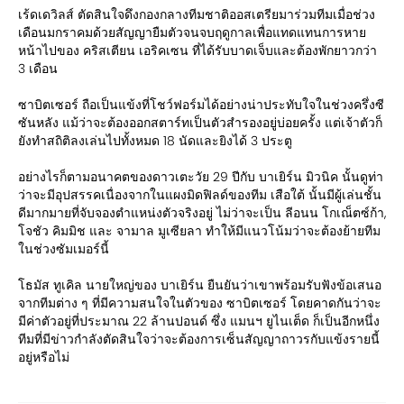
เร้ดเดวิลส์ ตัดสินใจดึงกองกลางทีมชาติออสเตรียมาร่วมทีมเมื่อช่วง
เดือนมกราคมด้วยสัญญายืมตัวจนจบฤดูกาลเพื่อแทดแทนการหาย
หน้าไปของ คริสเตียน เอริคเซน ที่ได้รับบาดเจ็บและต้องพักยาวกว่า
3 เดือน
ซาบิตเซอร์ ถือเป็นแข้งที่โชว์ฟอร์มได้อย่างน่าประทับใจในช่วงครึ่งซี
ซันหลัง แม้ว่าจะต้องออกสตาร์ทเป็นตัวสำรองอยู่บ่อยครั้ง แต่เจ้าตัวก็
ยังทำสถิติลงเล่นไปทั้งหมด 18 นัดและยิงได้ 3 ประตู
อย่างไรก็ตามอนาคตของดาวเตะวัย 29 ปีกับ บาเยิร์น มิวนิค นั้นดูท่า
ว่าจะมีอุปสรรคเนื่องจากในแผงมิดฟิลด์ของทีม เสือใต้ นั้นมีผู้เล่นชั้น
ดีมากมายที่จับจองตำแหน่งตัวจริงอยู่ ไม่ว่าจะเป็น ลีอนน โกเณ็ตซ์ก้า,
โจชัว คิมมิช และ จามาล มูเซียลา ทำให้มีแนวโน้มว่าจะต้องย้ายทีม
ในช่วงซัมเมอร์นี้
โธมัส ทูเคิล นายใหญ่ของ บาเยิร์น ยืนยันว่าเขาพร้อมรับฟังข้อเสนอ
จากทีมต่าง ๆ ที่มีความสนใจในตัวของ ซาบิตเซอร์ โดยคาดกันว่าจะ
มีค่าตัวอยู่ที่ประมาณ 22 ล้านปอนด์ ซึ่ง แมนฯ ยูไนเต็ด ก็เป็นอีกหนึ่ง
ทีมที่มีข่าวกำลังตัดสินใจว่าจะต้องการเซ็นสัญญาถาวรกับแข้งรายนี้
อยู่หรือไม่