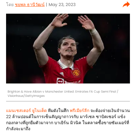
โดย
ชยพล ธานีวัฒน์
| May 23, 2023
Brighton & Hove Albion v Manchester United: Emirates FA Cup Semi Final /
Visionhaus/GettyImages
แมนเชสเตอร์ ยูไนเต็ด
ทีมดังในศึก
พรีเมียร์ลีก
จะต้องจ่ายเงินจำนวน
22 ล้านปอนด์ในการเซ็นสัญญาถาวรกับ มาร์เซล ซาบิตเซอร์ แข้ง
กองกลางที่ถูกยืมตัวมาจาก บาเยิร์น มิวนิค ในตลาดซื้อขายซัมเมอร์ที่
กำลังจะมาถึง