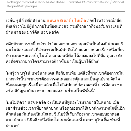
Nottingham Forest v Manchester United - Emirates FA Cup Fifth Round / Michael
Regan/GettyImages
เวย์น รูนี่ย์ อดีตตำนาน
แมนเชสเตอร์ ยูไนเต็ด
ออกโรงวิจารณ์อดีต
ทีมเก่าว่าไม่มีผู้นำภายในห้องแต่งตัว รวมถึงกล่าวถึงฟอร์มการเล่นที่
ผ่านมาของ มาร์คัส แรชฟอร์ด
อดีตหัวหอกรายนี้ กล่าวว่า "ผมอยากบอกว่าคุณจำเป็นต้องมีนักเตะ 5
คนในห้องแต่งตัวที่สามารถเป็นผู้นำทีมได้ ผมอยากบอกเรื่องหนึ่งเกี่ยว
กับ แมนเชสเตอร์ ยูไนเต็ด ณ ตอนนี้คือ ให้ลองมองไปที่ทีม คุณจะยัง
คงตั้งคำถามว่าใครสามารถก้าวขึ้นมาเป็นผู้นำได้บ้าง"
"ผมรู้ว่า บรูโน่ แฟร์นานเดส คือกัปตันทีม แต่สิ่งที่พวกเขาต้องการมัน
มากกว่านั้น พวกเขาต้องการคนคอยกระตุ้นและเป็นศูนย์รวมจิตใจ
ซึ่งผมเคยพูดเรื่องนี้มาแล้วเมื่อไม่กี่สัปดาห์ก่อน ตอนที่ มาร์คัส แรชฟ
อร์ด มีปัญหากับภาษากายจนผลงานย่ำแย่ในซีซั่นนี้"
"ผมไม่คิดว่า แรชฟอร์ด จะเป็นคนที่พูดอะไรมากมายในสนาม เมื่อ
เขาผ่านช่วงเวลาที่ยากลำบาก หรือคุณอยากให้เขาทำงานหนักขึ้นอีก
สักหน่อย มันต้องเป็นนักเตะซีเนียร์ที่เรียกร้องจากเขาคอยบอกคอย
แนะนำเขา นี่คือสิ่งหนึ่งที่ผมไม่เคยเห็นเลยที่ แมนฯ ยูไนเต็ด ช่วงที่
ผ่านมา"