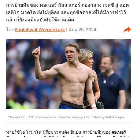
การย้ายทีมของ คอเนอร์ กัลลาเกอร์ กองกลาง เชลซี สู่ แอต
เลติโก มาดริด ยังไม่ยุติลง และทุกข้อตกลงที่ได้มีการทำไว้
แล้ว ก็ยังคงมีผลบังคับใช้ตามเดิม
โดย
Shutchwal Waroonkupt
| Aug 20, 2024
Chelsea FC v AFC Bournemouth - Premier League / Dan Mullan/GettyImages
ฟาบริซิโอ โรมาโน่ ผู้สื่อข่าวคนดัง ยืนยัน การย้ายทีมของ
คอเนอร์