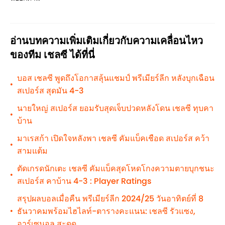
อ่านบทความเพิ่มเติมเกี่ยวกับความเคลื่อนไหว
ของทีม เชลซี ได้ที่นี่
บอส เชลซี พูดถึงโอกาสลุ้นแชมป์ พรีเมียร์ลีก หลังบุกเฉือน
•
สเปอร์ส สุดมัน 4-3
นายใหญ่ สเปอร์ส ยอมรับสุดเจ็บปวดหลังโดน เชลซี ทุบคา
•
บ้าน
มาเรสก้า เปิดใจหลังพา เชลซี คัมแบ็คเชือด สเปอร์ส คว้า
•
สามแต้ม
ตัดเกรดนักเตะ เชลซี คัมแบ็คสุดโหดโกงความตายบุกชนะ
•
สเปอร์ส คาบ้าน 4-3 : Player Ratings
สรุปผลบอลเมื่อคืน พรีเมียร์ลีก 2024/25 วันอาทิตย์ที่ 8
ธันวาคมพร้อมไฮไลท์-ตารางคะแนน: เชลซี รัวแซง,
•
อาร์เซนอล สะดุด