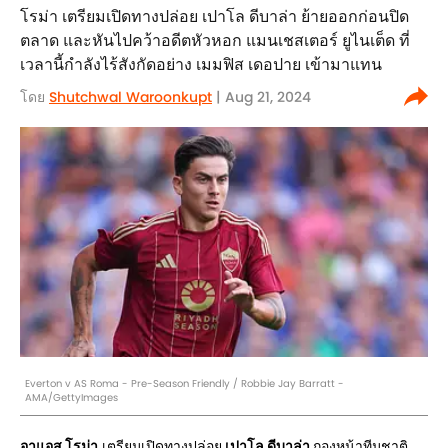
โรม่า เตรียมเปิดทางปล่อย เปาโล ดีบาล่า ย้ายออกก่อนปิด
ตลาด และหันไปคว้าอดีตหัวหอก แมนเชสเตอร์ ยูไนเต็ด ที่
เวลานี้กำลังไร้สังกัดอย่าง เมมฟิส เดอปาย เข้ามาแทน
โดย
Shutchwal Waroonkupt
| Aug 21, 2024
Everton v AS Roma - Pre-Season Friendly / Robbie Jay Barratt -
AMA/GettyImages
อาแอส โรม่า
เตรียมเปิดทางปล่อย
เปาโล ดีบาล่า
กองหน้าทีมชาติ