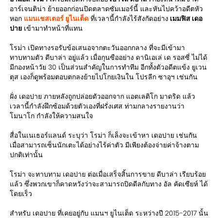
อาร์เจนติน่า ย้ายออกก่อนปิดตลาดซัมเมอร์นี้ และหันไปคว้าอดีตหัว
หอก
แมนเชสเตอร์ ยูไนเต็ด
ที่เวลานี้กำลังไร้สังกัดอย่าง
เมมฟิส เดอ
ปาย
เข้ามาทำหน้าที่แทน
โรม่า เปิดทางรอรับข้อเสนอจากตะวันออกกลาง ที่จะมีเข้ามา
ทาบทามตัว ดีบาล่า อยู่แล้ว เมื่อกุนซืออย่าง ดานิเอเล่ เด รอสซี่ ไม่ได้
มีกองหน้าวัย 30 เป็นส่วนสำคัญในการทำทีม อีกทั้งตัวอดีตแข้ง ยูเวน
ตุส เองก็ดูพร้อมตอบตกลงย้ายไปโกยเงินใน โปรลีก ซาอุฯ เช่นกัน
ฝั่ง เดอปาย ภายหลังถูกปล่อยตัวออกจาก แอตเลติโก มาดริด แล้ว
เวลานี้กำลังฝึกซ้อมด้วยตัวเองที่ฝรั่งเศส ท่ามกลางรายงานว่า
โมนาโก กำลังให้ความสนใจ
สื่อในเนเธอร์แลนด์ ระบุว่า โรม่า ก็เล็งจะเข้าหา เดอปาย เช่นกัน
เมื่อสามารถเซ็นนักเตะได้อย่างไร้ค่าตัว มีเพียงต้องจ่ายค่าจ้างตาม
ปกติเท่านั้น
โรม่า จะทาบทาม เดอปาย ต่อเมื่อเสร็จสิ้นการขาย ดีบาล่า เรียบร้อย
แล้ว ซึ่งพวกเขาก็คาดหวังว่าจะสามารถปิดดีลกับทาง อัล คัดเซียห์ ได้
โดยเร็ว
สำหรับ เดอปาย ที่เคยอยู่กับ แมนฯ ยูไนเต็ด ระหว่างปี 2015-2017 นั้น