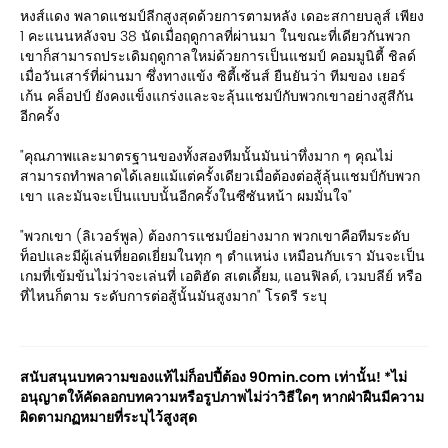
หงส์แดง พลาดแชมป์ลีกสูงสุดด้วยการตามหลัง เดอะสกายบลูส์ เพียง
1 คะแนนหลังจบ 38 นัดเมื่อฤดูกาลที่ผ่านมา ในขณะที่เดียวกันพวก
เขาก็สามารถประเดิมฤดูกาลใหม่ด้วยการเป็นแชมป์ คอมมูนิตี้ ชิลด์
เมื่อวันเสาร์ที่ผ่านมา ซึ่งทางแข้ง ซิตี้เซ้นส์ ยืนยันว่า ทีมของ เยอร์
เก้น คล็อปป์ ยังคงแข็งแกร่งและจะลุ้นแชมป์กับพวกเขาอย่างสูสีกัน
อีกครั้ง
"คุณภาพและมาตรฐานของทั้งสองทีมนั้นมันน่าทึ่งมาก ๆ คุณไม่
สามารถทำพลาดได้เลยแม้แต่ครั้งเดียวเมื่อต้องต่อสู้ลุ้นแชมป์กับพวก
เขา และมันจะเป็นแบบนั้นอีกครั้งในซีซันหน้า ผมมั่นใจ"
"พวกเขา (ลิเวอร์พูล) ต้องการแชมป์อย่างมาก พวกเขาคือทีมระดับ
ท็อปและมีผู้เล่นที่ยอดเยี่ยมในทุก ๆ ตำแหน่ง เหมือนกับเรา มันจะเป็น
เกมที่เข้มข้นไม่ว่าจะเล่นที่ เอติฮัด สเตเดี้ยม, แอนฟิลด์, เวมบลีย์ หรือ
ที่ไหนก็ตาม ระดับการต่อสู้นั้นมันสูงมาก" โรดรี ระบุ
สนับสนุนบทความของแท้ไม่ก็อปปี้ต้อง 90min.com เท่านั้น! *ไม่
อนุญาตให้คัดลอกบทความหรือรูปภาพไม่ว่าวิธีใดๆ หากฝ่าฝืนมีความ
ผิดตามกฏหมายที่ระบุไว้สูงสุด