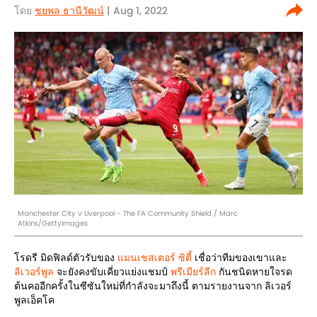
โดย
ชยพล ธานีวัฒน์
| Aug 1, 2022
Manchester City v Liverpool - The FA Community Shield / Marc
Atkins/GettyImages
โรดรี มิดฟิลด์ตัวรับของ
แมนเชสเตอร์ ซิตี้
เชื่อว่าทีมของเขาและ
ลิเวอร์พูล
จะยังคงขับเคี่ยวแย่งแชมป์
พรีเมียร์ลีก
กันชนิดหายใจรด
ต้นคออีกครั้งในซีซันใหม่ที่กำลังจะมาถึงนี้ ตามรายงานจาก ลิเวอร์
พูลเอ็คโค