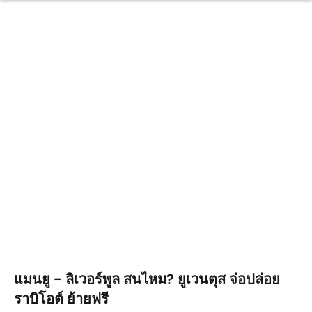
แมนยู - ลิเวอร์พูล สนไหม? ยูเวนตุส จ่อปล่อย
ราบิโอต์ ย้ายฟรี