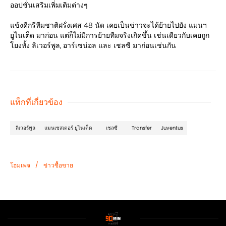
ออปชั่นเสริมเพิ่มเติมต่างๆ
แข้งดีกรีทีมชาติฝรั่งเศส 48 นัด เคยเป็นข่าวจะได้ย้ายไปยัง แมนฯ
ยูไนเต็ด มาก่อน แต่ก็ไม่มีการย้ายทีมจริงเกิดขึ้น เช่นเดียวกับเคยถูก
โยงทั้ง ลิเวอร์พูล, อาร์เซน่อล และ เชลซี มาก่อนเช่นกัน
แท็กที่เกี่ยวข้อง
ลิเวอร์พูล
แมนเชสเตอร์ ยูไนเต็ด
เชลซี
Transfer
Juventus
/
โฮมเพจ
ข่าวซื้อขาย