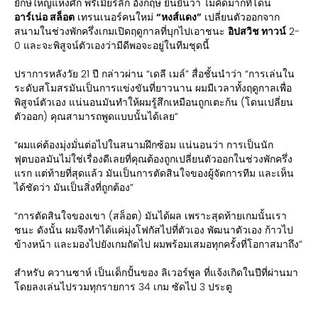
ยักษ์ใหญ่แห่งศึก พรีเมียร์ลีก อังกฤษ ยืนยันว่า ไม่คิดมากที่โดน
อาร์เน่อ สล็อต
เทรนเนอร์คนใหม่
“หงส์แดง”
เปลี่ยนตัวออกจาก
สนามในช่วงพักครึ่งเกมเปิดฤดูกาลที่บุกไปเอาชนะ
อิปสวิช ทาวน์
2-
0 และจะพิสูจน์ตัวเองว่ามีดีพอจะอยู่ในทีมชุดนี้
ปราการหลังวัย 21 ปี กล่าวผ่าน “เดลี เมล์” สื่อชั้นนำว่า “การเล่นใน
ระดับสโมสรมันเป็นการแข่งขันที่ยาวนาน ผมมีเวลาทั้งฤดูกาลเพื่อ
พิสูจน์ตัวเอง แน่นอนมันทำให้ผมรู้สึกเหมือนถูกเตะก้น (โดนเปลี่ยน
ตัวออก) คุณสามารถพูดแบบนั้นได้เลย”
“ผมแค่ต้องมุ่งมั่นต่อไปในสนามฝึกซ้อม แน่นอนว่า การเป็นนัก
ฟุตบอลมันไม่ใช่เรื่องดีเลยที่คุณต้องถูกเปลี่ยนตัวออกในช่วงพักครึ่ง
แรก แต่ท้ายที่สุดแล้ว มันเป็นการตัดสินใจของผู้จัดการทีม และเห็น
ได้ชัดว่า มันเป็นสิ่งที่ถูกต้อง”
“การตัดสินใจของเขา (สล็อต) มันได้ผล เพราะสุดท้ายเกมนั้นเรา
ชนะ ดังนั้น ผมจึงทำได้แค่มุ่งโฟกัสไปที่ตัวเอง พัฒนาตัวเอง ก้าวไป
ข้างหน้า และมองไปยังเกมถัดไป ผมพร้อมเสมอทุกครั้งที่โอกาสมาถึง”
สำหรับ ควานซาห์ เป็นเด็กปั้นของ ลิเวอร์พูล ที่แจ้งเกิดในปีที่ผ่านมา
โดยลงเล่นไปรวมทุกรายการ 34 เกม ซัดไป 3 ประตู