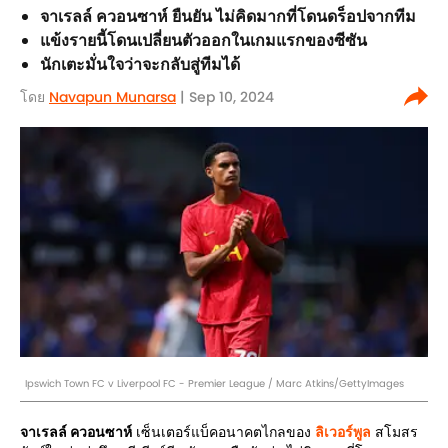
จาเรลล์ ควอนซาห์ ยืนยัน ไม่คิดมากที่โดนดร็อปจากทีม
แข้งรายนี้โดนเปลี่ยนตัวออกในเกมแรกของซีซัน
นักเตะมั่นใจว่าจะกลับสู่ทีมได้
โดย
Navapun Munarsa
| Sep 10, 2024
Ipswich Town FC v Liverpool FC - Premier League / Marc Atkins/GettyImages
จาเรลล์ ควอนซาห์
เซ็นเตอร์แบ็คอนาคตไกลของ
ลิเวอร์พูล
สโมสร