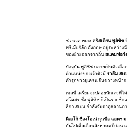
ช่วงเวลาของ
คริสเตียน พูลิซิช
ป
พรีเมียร์ลีก อังกฤษ อยู่ระหว่า
ของย้ายออกจากถิ่น
สแตมฟอร์ด 
ปัจจุบัน พูลิซิช กลายเป็นตัวเล
ตำแหน่งของเจ้าตัวมี
ราฮีม สเตอ
ตัวรุกชาวยูเครน ยืนขวางหน้าอยู
เชลซี เตรียมจะปล่อยนักเตะที่ไ
สโมสร ซึ่ง พูลิซิช ก็เป็นรายชื่อ
ลีกา สเปน กำลังจับตาดูสถานกา
ดิเอโก้ ซิเมโอเน่
กุนซือ
แอตฯ ม
กันไปเมื่อเดือนสิงหาคมปีก่อน แต่