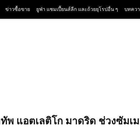
ข่าวซื้อขาย
ยูฟ่า แชมเปี้ยนส์ลีก และถ้วยยุโรปอื่น ๆ
บทควา
มทัพ แอตเลติโก มาดริด ช่วงซัมเม