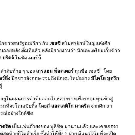
ีกชาวสหรัฐอเมริกา กับ
เชลซี
สโมสรยักษ์ใหญ่แห่งศึก
งนับถอยหลังเต็มทีแล้ว หลังมีรายงานว่า นักเตะเตรียมเก็บข้าว
บริดจ์
ในซัมเมอร์นี้
ือกลำดับท้าย ๆ ของ
เกรแฮม พ็อตเตอร์
กุนซือ เชลซี โดย
ร์ลิ่ง
ปีกชาวอังกฤษ รวมถึงนักเตะใหม่อย่าง
มิไคโล มูดริก
่
ม่อยู่ในแผนการทำทีมออกไปหลายรายเพื่อระดุมทุนเข้าสู่
แรกที่จะโดนเขี่ยทิ้ง โดยมี
แอตเลติโก มาดริด
จากศึก ลา
รณ์อย่างใกล้ชิด
าดริด
เป็นแฟนตัวยงของ พูลิซิช มานานแล้ว และเคยเจรจา
สุดท้ายก็ไม่สำเร็จ ซึ่งทำให้ทั้ง 2 ฝ่าย มีแนวโน้มที่จะเปิด