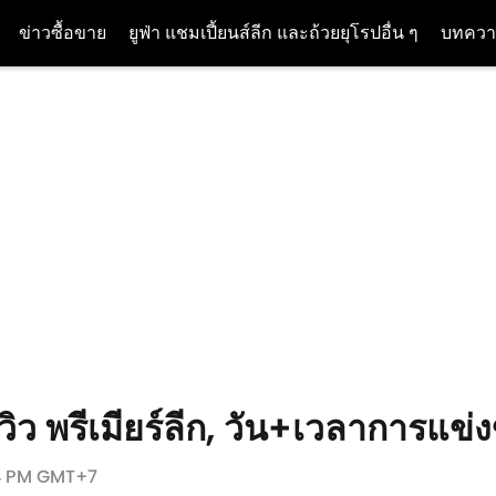
ข่าวซื้อขาย
ยูฟ่า แชมเปี้ยนส์ลีก และถ้วยยุโรปอื่น ๆ
บทควา
ีวิว พรีเมียร์ลีก, วัน+เวลาการแข
:54 PM GMT+7