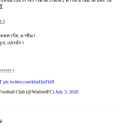
นอกเหนือไปจาก เจราร์ด เดวโลเฟว, ดาริล ยานมาต และ ไอ
ี้
3-1
 แคธคาร์ท, มาซินา
ูเร, เปเรย์รา
?????? ?
T
pic.twitter.com/kbaDjzFk0I
Football Club (@WatfordFC)
July 3, 2020
ม