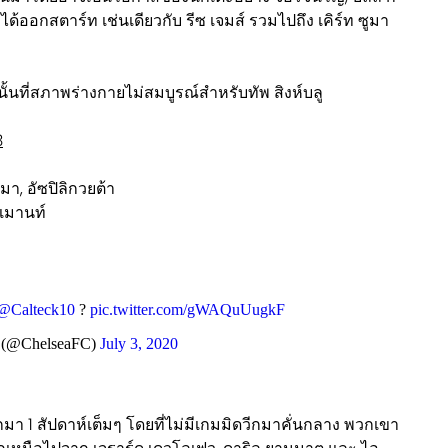
ะได้ออกสตาร์ท เช่นเดียวกับ รีซ เจมส์ รวมไปถึง เคิร์ท ซูมา
่านั้นที่สภาพร่างกายไม่สมบูรณ์สำหรับทัพ สิงห์บลู
3
มา, อัซปิลิกวยต้า
 เมานท์
@Calteck10
?
pic.twitter.com/gWAQuUugkF
 (@ChelseaFC)
July 3, 2020
ักมา 1 สัปดาห์เต็มๆ โดยที่ไม่มีเกมมิดวีกมาคั่นกลาง พวกเขา