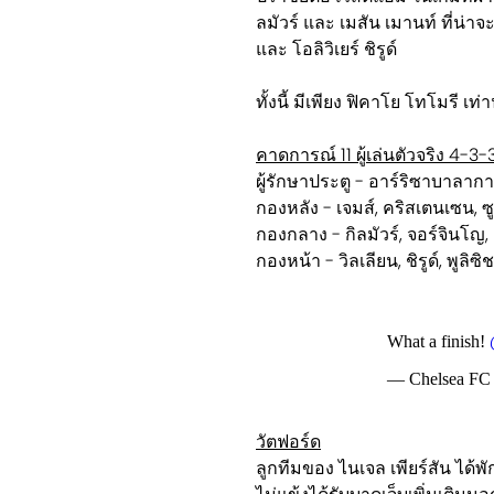
ลมัวร์ และ เมสัน เมานท์ ที่น่าจ
และ โอลิวิเยร์ ชิรูด์
ทั้งนี้ มีเพียง ฟิคาโย โทโมรี เท
คาดการณ์ 11 ผู้เล่นตัวจริง 4-3-
ผู้รักษาประตู - อาร์ริซาบาลากา
กองหลัง - เจมส์, คริสเตนเซน, ซู
กองกลาง - กิลมัวร์, จอร์จินโญ,​
กองหน้า - วิลเลียน, ชิรูด์, พูลิซิช
What a finish!
— Chelsea FC
วัตฟอร์ด
ลูกทีมของ ไนเจล เพียร์สัน ได้พ