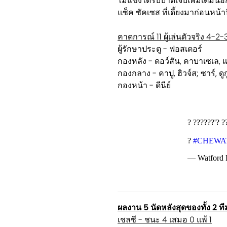
ไม่แข้งได้รับบาดเจ็บเพิ่มเติม
แซ็ค ซัคเซส ที่เดี้ยงมาก่อนหน้าน
คาดการณ์ 11 ผู้เล่นตัวจริง 4-2-
ผู้รักษาประตู - ฟอสเตอร์
กองหลัง - ดอว์สัน, คาบาเซเล,
กองกลาง - คาปู, ฮิวจ์ส; ซาร์, ดูก
กองหน้า - ดีนีย์
? ??????'? ?
?
#CHEWA
— Watford 
ผลงาน 5 นัดหลังสุดของทั้ง 2 ที
เชลซี - ชนะ 4 เสมอ 0 แพ้ 1