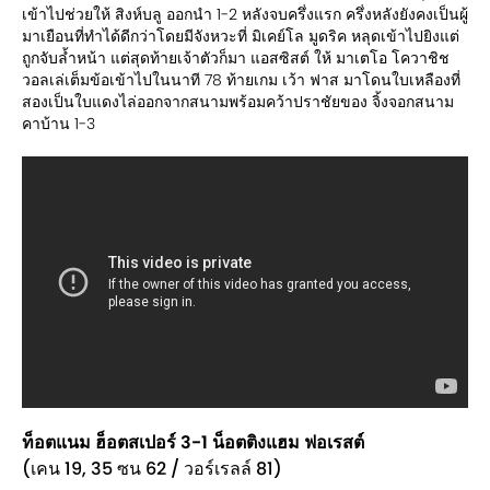
เข้าไปช่วยให้ สิงห์บลู ออกนำ 1-2 หลังจบครึ่งแรก ครึ่งหลังยังคงเป็นผู้
มาเยือนที่ทำได้ดีกว่าโดยมีจังหวะที่ มิเคย์โล มูดริค หลุดเข้าไปยิงแต่
ถูกจับล้ำหน้า แต่สุดท้ายเจ้าตัวก็มา แอสซิสต์ ให้ มาเตโอ โควาชิช
วอลเล่เต็มข้อเข้าไปในนาที 78 ท้ายเกม เว้า ฟาส มาโดนใบเหลืองที่
สองเป็นใบแดงไล่ออกจากสนามพร้อมคว้าปราชัยของ จิ้งจอกสนาม
คาบ้าน 1-3
ท็อตแนม ฮ็อตสเปอร์ 3-1 น็อตติงแฮม ฟอเรสต์
(เคน 19, 35 ซน 62 / วอร์เรลล์ 81)