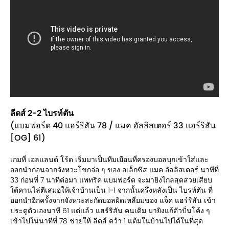
ลีดส์ 2-2 ไบรท์ตัน
(แบมฟอร์ด 40 แฮร์ริสัน 78 / แมค อัลลิสเตอร์ 33 แฮร์ริสัน
[OG] 61)
เกมที่ เอลแลนด์ โร้ด เริ่มมาเป็นทีมเยือนที่ครองบอลบุกเข้าใส่และ
ออกนำก่อนจากจังหวะโขกจ่อ ๆ ของ อเล็กซิส แมค อัลลิสเตอร์ นาทีที่
33 ก่อนที่ 7 นาทีต่อมา แพทริค แบมฟอร์ด จะมายิงไกลสุดสวยเสียบ
ใต้คานไล่ตีเสมอให้เจ้าบ้านเป็น 1-1 จากนั้นครึ่งหลังเป็น ไบรท์ตัน ที่
ออกนำอีกครั้งจากจังหวะสะกัดบอลผิดเหลี่ยมของ แจ็ค แฮร์ริสัน เข้า
ประตูตัวเองนาที 61 แต่แล้ว แฮร์ริสัน คนเดิม มายิงแก้ตัวปั่นโค้ง ๆ
เข้าไปในนาทีที่ 78 ช่วยให้ ลีดส์ คว้า 1 แต้มในบ้านไปได้ในที่สุด