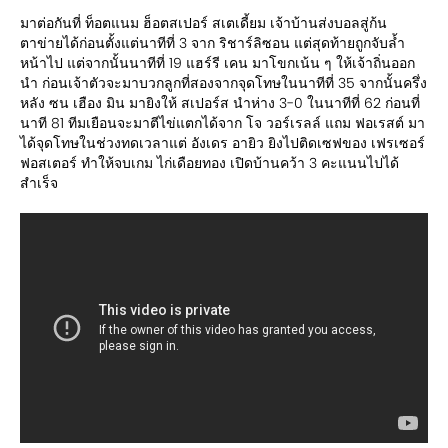
มาต่อกันที่ ท็อตแนม ฮ็อตสเปอร์ สเตเดี้ยม เจ้าบ้านส่งบอลสู่ก้น
ตาข่ายได้ก่อนตั้งแต่นาทีที่ 3 จาก ริชาร์ลิซอน แต่สุดท้ายถูกจับล้ำ
หน้าไป แต่จากนั้นนาทีที่ 19 แฮร์รี เคน มาโขกเน้น ๆ ให้เจ้าถิ่นออก
นำ ก่อนเจ้าตัวจะมาบวกลูกที่สองจากจุดโทษในนาทีที่ 35 จากนั้นครึ่ง
หลัง ซน เฮือง มิน มายิงให้ สเปอร์ส นำห่าง 3-0 ในนาทีที่ 62 ก่อนที่
นาที 81 ทีมเยือนจะมาตีไข่แตกได้จาก โจ วอร์เรลล์ แถม ฟอเรสต์ มา
ได้จุดโทษในช่วงทดเวลาแต่ อังเดร อายิว ยิงไปติดเซฟของ เฟรเซอร์
ฟอสเตอร์ ทำให้จบเกม ไก่เดือยทอง เปิดบ้านคว้า 3 คะแนนไปได้
สำเร็จ