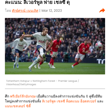
คะแนน: ลิเวอร์พูล พ่าย เชลซี ดุ
โดย
ศักย์ศรณ์ เนนเลิศ
| Mar 12, 2023
Tottenham Hotspur v Nottingham Forest - Premier League /
Visionhaus/GettyImages
ศึก
พรีเมียร์ลีกอังกฤษ
เมื่อคืนวานมีลงทำการแข่งขันกัน 6 คู่ซึ่งมีทีม
ใหญ่ลงทำการแข่งขันทั้ง
ลิเวอร์พูล
เชลซี
ท็อตแนม ฮ็อตสเปอร์
และ
แมนเชสเตอร์ ซิตี้