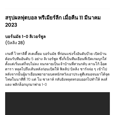
สรุปผลฟุตบอล พรีเมียร์ลีก เมื่อคืน 11 มีนาคม
2023
บอร์นมัธ 1-0 ลิเวอร์พูล
(บิลลิง 28)
เกมที่ ไวทาลิตี้ สเตเดี้ยม บอร์นมัธ ที่ก่อนแข่งรั้งอันดับบ๊วย เปิดบ้าน
ต้อนรับทีมอันดับ 5 อย่าง ลิเวอร์พูล ซึ่งก็เป็นทีมเยือนที่เปิดเกมบุกใส่
ตั้งแต่เริ่มแต่ก็จบไม่ลง จนกลายเป็นเจ้าบ้านที่สวนกลับ ดานโก้ อ็อต
ตารา หลุดไปถึงเส้นหลังก่อนเปิดให้ ฟิลลิป บิลลิง ชาร์จจ่อ ๆ เข้าไป
หลังจากนั้นผู้มาเยือนพยายามบดหนักหวังเอาประตูตีเสมอจนมาได้จุด
โทษในนาทีที่ 70 แต่ โม ซาลาห์ กลับยิงหลุดหรอบออกไปทำให้ หงส์
แดง พลิกล็อกบุกมาพ่าย 1-0