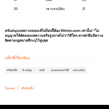
20
เซาแธมป์ตัน
21
สนับสนุนบทความของแท้ไม่ก็อปปี้ต้อง 90min.com เท่านั้น! *ไม่
อนุญาตให้คัดลอกบทความหรือรูปภาพไม่ว่าวิธีใดๆ หากฝ่าฝืนมีความ
ผิดตามกฏหมายที่ระบุไว้สูงสุด
แท็กที่เกี่ยวข้อง
พรีเมียร์ลีก
ลิเวอร์พูล
เชลซี
แมนเชสเตอร์ ซิตี้
เอฟเวอร์ตัน
/
โฮมเพจ
พรีเมียร์ลีก