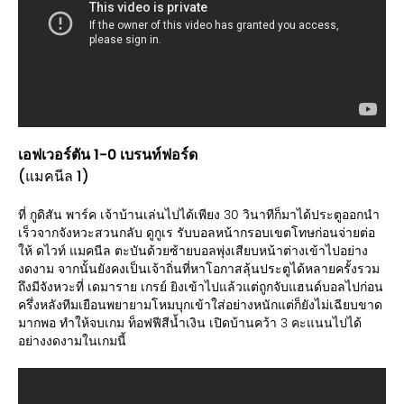
เอฟเวอร์ตัน 1-0 เบรนท์ฟอร์ด
(แมคนีล 1)
ที่ กูดิสัน พาร์ค เจ้าบ้านเล่นไปได้เพียง 30 วินาทีก็มาได้ประตูออกนำ
เร็วจากจังหวะสวนกลับ ดูกูเร รับบอลหน้ากรอบเขตโทษก่อนจ่ายต่อ
ให้ ดไวท์ แมคนีล ตะบันด้วยซ้ายบอลพุ่งเสียบหน้าต่างเข้าไปอย่าง
งดงาม จากนั้นยังคงเป็นเจ้าถิ่นที่หาโอกาสลุ้นประตูได้หลายครั้งรวม
ถึงมีจังหวะที่ เดมาราย เกรย์ ยิงเข้าไปแล้วแต่ถูกจับแฮนด์บอลไปก่อน
ครึ่งหลังทีมเยือนพยายามโหมบุกเข้าใส่อย่างหนักแต่ก็ยังไม่เฉียบขาด
มากพอ ทำให้จบเกม ท็อฟฟีสีน้ำเงิน เปิดบ้านคว้า 3 คะแนนไปได้
อย่างงดงามในเกมนี้