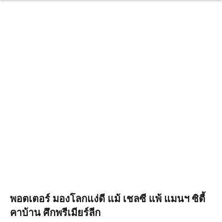
พอตเตอร์ มองโลกแง่ดี แม้ เชลซี แพ้ แมนฯ ซิตี้
คาบ้าน ศึกพรีเมียร์ลีก