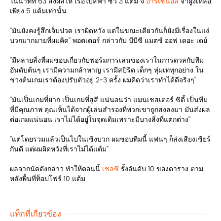
ในนาทีที่ 63 ส่งผลให้ เรือใบสีฟ้า ซิว 3 แต้ม จี้
อาร์เซนอล
จ่าฝูงเหลือ
เพียง 5 แต้มเท่านั้น
''มันยังคงรู้สึกเจ็บปวด เราผิดหวัง แต่ในขณะเดียวกันก็ยังมีเรื่องในแง่
บวกมากมายที่ผมคิด'' พอตเตอร์ กล่าวกับ บีบีซี แมตช์ ออฟ เดอะ เดย์
''มีหลายสิ่งที่ผมชอบเกี่ยวกับฟอร์มการเล่นของเราในการดวลกับทีม
อันดับต้นๆ เรามีความกล้าหาญ เรามีสปิริต เด็กๆ ทุ่มเททุกอย่าง ใน
ช่วงต้นเกมเราต้องปรับตัวอยู่ 2-3 ครั้ง ผมคิดว่าเราทำได้ดีจริงๆ''
''มันเป็นเกมที่ยาก เป็นเกมที่สูสี แน่นอนว่า แมนเชสเตอร์ ซิตี้ เป็นทีม
ที่มีคุณภาพ คุณเห็นได้จากผู้เล่นสำรองที่พวกเขาถูกส่งลงมา มันส่งผล
ต่อเกมแน่นอน เราไม่ได้อยู่ในจุดเดิมเพราะมีบางสิ่งที่แตกต่าง''
''แต่โดยรวมแล้วเป็นไปในเชิงบวก ผมชอบทีมนี้ แฟนๆ ก็ส่งเสียงเชียร์
กันดี แต่ผมผิดหวังที่เราไม่ได้แต้ม''
ผลจากนัดดังกล่าว ทำให้ตอนนี้
เชลซี
รั้งอันดับ 10 ของตาราง ตาม
หลังพื้นที่ท็อปโฟร์ 10 แต้ม
แท็กที่เกี่ยวข้อง