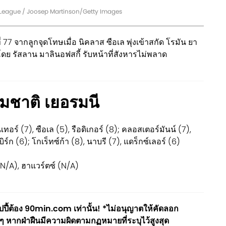
 League / Joosep Martinson/Getty Images
่ 77 จากลูกจุดโทษเมื่อ นิคลาส ซือเล พุ่งเข้าสกัด โรมัน ยา
 รัสลาน มาลินอฟสกี้ รับหน้าที่สังหารไม่พลาด
มชาติ เยอรมนี
เทอร์ (7), ซือเล (5), รือดิเกอร์ (8); คลอสเตอร์มันน์ (7),
ิร์ก (6); โกเร็ทซ์ก้า (8), นาบรี (7), แดร็กซ์เลอร์ (6)
(N/A), ฮาแวร์ตซ์ (N/A)
ี้ต้อง 90min.com เท่านั้น! *ไม่อนุญาตให้คัดลอก
ๆ หากฝ่าฝืนมีความผิดตามกฏหมายที่ระบุไว้สูงสุด