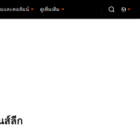
มและคอลัมน์
ดูเพิ่มเติม
นส์ลีก