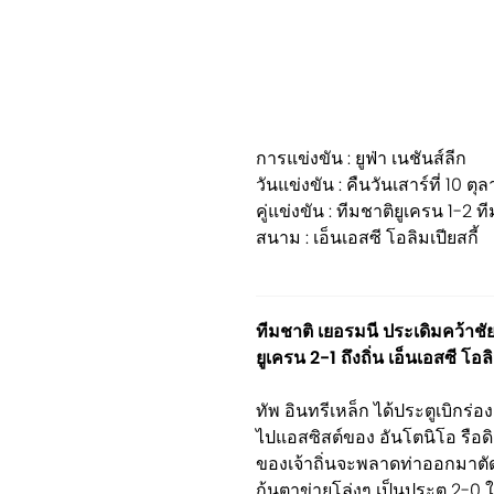
การแข่งขัน : ยูฟ่า เนชันส์ลีก
วันแข่งขัน : คืนวันเสาร์ที่ 10 
คู่แข่งขัน : ทีมชาติยูเครน 1-2 
สนาม : เอ็นเอสซี โอลิมเปียสกี้
ทีมชาติ เยอรมนี ประเดิมคว้าชั
ยูเครน 2-1 ถึงถิ่น เอ็นเอสซี โอลิ
ทัพ อินทรีเหล็ก ได้ประตูเบิกร่
ไปแอสซิสต์ของ อันโตนิโอ รือดิเ
ของเจ้าถิ่นจะพลาดท่าออกมาตัด
ก้นตาข่ายโล่งๆ เป็นประตู 2-0 ใ