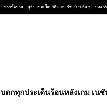
ข่าวซื้อขาย
ยูฟ่า แชมเปี้ยนส์ลีก และถ้วยยุโรปอื่น ๆ
บทควา
ก็บตกทุกประเด็นร้อนหลังเกม เนชั