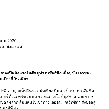
ตุลาคม 2020
ทีมชาติเยอรมนี
ยชนะเป็นนัดแรกในศึก ยูฟ่า เนชันส์ลีก เมื่อบุกไปเอาชนะ
มเปียสกี้ ใน เคียฟ
อง 1-0 จากลูกแท็ปอินของ มัทเธียส กินเทอร์ จากการเติมขึ้น
กอร์ ตั้งแต่ครึ่งเวลาแรก ก่อนที่ เฮโอรี บูสชาน นายทวาร
บอลพลาด ส้มหล่นไปเข้าทาง เลออน โกเร็ทซ์ก้า ส่งบอลสู่
นนาทีที่ 49