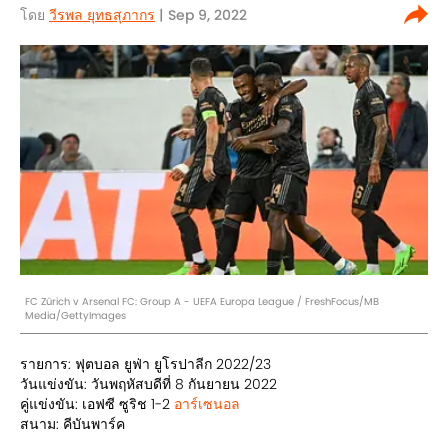
โดย
วีรพล ยุทธสุภากร​
| Sep 9, 2022
FC Zürich v Arsenal FC: Group A - UEFA Europa League / FreshFocus/MB
Media/GettyImages
รายการ: ฟุตบอล ยูฟ่า ยูโรปาลีก 2022/23
วันแข่งขัน: วันพฤหัสบดีที่ 8 กันยายน 2022
คู่แข่งขัน: เอฟซี ซูริช 1-2
อาร์เซนอล
สนาม: คีบันพาร์ค